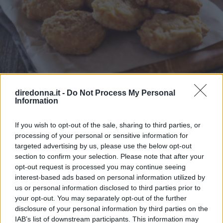
diredonna.it -
Do Not Process My Personal
Information
RICETTE
If you wish to opt-out of the sale, sharing to third parties, or
Finger food di Carnevale
processing of your personal or sensitive information for
targeted advertising by us, please use the below opt-out
5 ricette di Carnevale salate ideali da cucinare per buffet e
section to confirm your selection. Please note that after your
feste in maschera, anche con bambini, con sfiziosi finger
opt-out request is processed you may continue seeing
food.
interest-based ads based on personal information utilized by
us or personal information disclosed to third parties prior to
MARTINA PARENZAN
your opt-out. You may separately opt-out of the further
disclosure of your personal information by third parties on the
IAB’s list of downstream participants. This information may