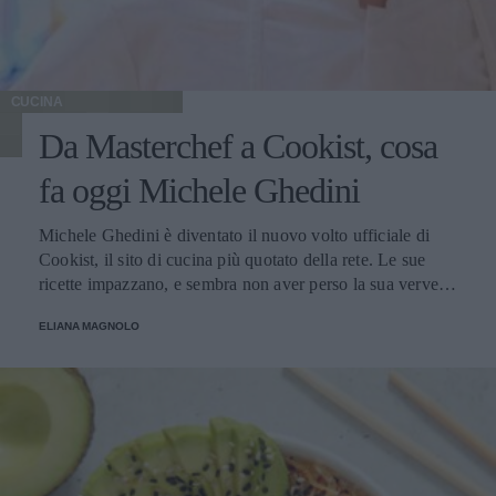
CUCINA
Da Masterchef a Cookist, cosa
fa oggi Michele Ghedini
Michele Ghedini è diventato il nuovo volto ufficiale di
Cookist, il sito di cucina più quotato della rete. Le sue
ricette impazzano, e sembra non aver perso la sua verve
dopo la sua eliminazione a Masterchef... Anzi, ci stà
ELIANA MAGNOLO
veramente stupendo.