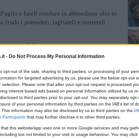
d’aglio e fateli rosolare in abbondante olio in
 a crudo i pomodori, tagliateli e metteteli
ungate con il fumetto.
it -
Do Not Process My Personal Information
to opt-out of the sale, sharing to third parties, or processing of your per
formation for targeted advertising by us, please use the below opt-out s
r selection. Please note that after your opt-out request is processed y
eing interest-based ads based on personal information utilized by us or
disclosed to third parties prior to your opt-out. You may separately opt-
losure of your personal information by third parties on the IAB’s list of
. This information may also be disclosed by us to third parties on the
IA
Participants
that may further disclose it to other third parties.
 that this website/app uses one or more Google services and may gath
including but not limited to your visit or usage behaviour. You may click 