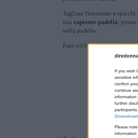
Tagliate finemente 4 spicchi 
una
capiente padella
; pelate
nella padella.
Fate soffriggere un po’ e all
diredonna.
If you wish 
sensitive in
confirm you
continue se
information 
further disc
participants
Downstream 
Please note
information 