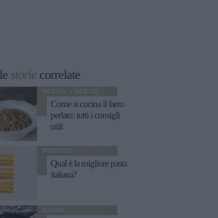
le
storie
correlate
RICETTA
RICETTE
Come si cucina il farro
perlato: tutti i consigli
utili
PRODOTTI
Qual è la migliore pasta
italiana?
CUCINA