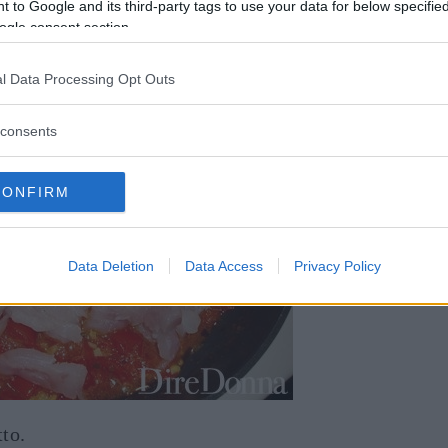
, lasciando più grande la parte della coda e
 to Google and its third-party tags to use your data for below specifi
ogle consent section.
l Data Processing Opt Outs
consents
CONFIRM
Data Deletion
Data Access
Privacy Policy
to.