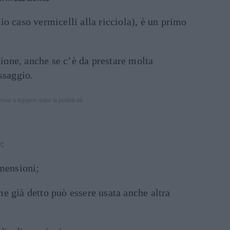
io caso vermicelli alla ricciola), è un primo
zione, anche se c’è da prestare molta
ssaggio.
inua a leggere dopo la pubblicità
:
imensioni;
e già detto può essere usata anche altra