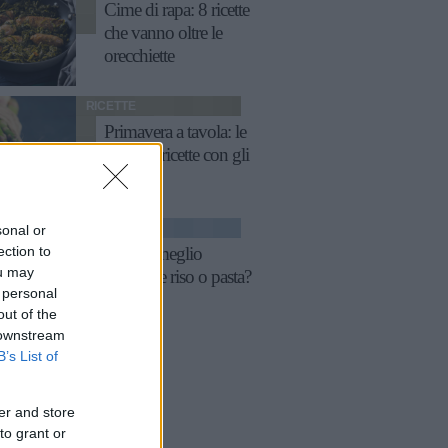
Cime di rapa: 8 ricette
che vanno oltre le
orecchiette
RICETTE
Primavera a tavola: le
migliori ricette con gli
asparagi
FITNESS
sonal or
ection to
La sera meglio
ou may
mangiare riso o pasta?
 personal
out of the
 downstream
B’s List of
er and store
to grant or