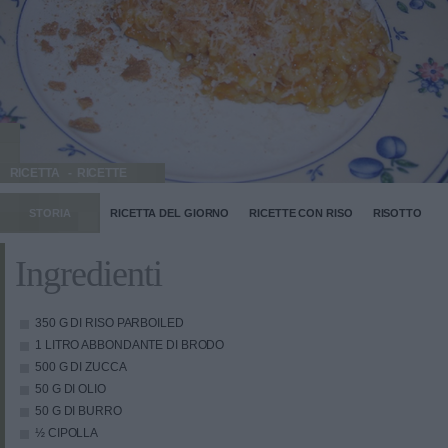
RICETTA
RICETTE
STORIA
RICETTA DEL GIORNO
RICETTE CON RISO
RISOTTO
Ingredienti
350 G DI RISO PARBOILED
1 LITRO ABBONDANTE DI BRODO
500 G DI ZUCCA
50 G DI OLIO
50 G DI BURRO
½ CIPOLLA