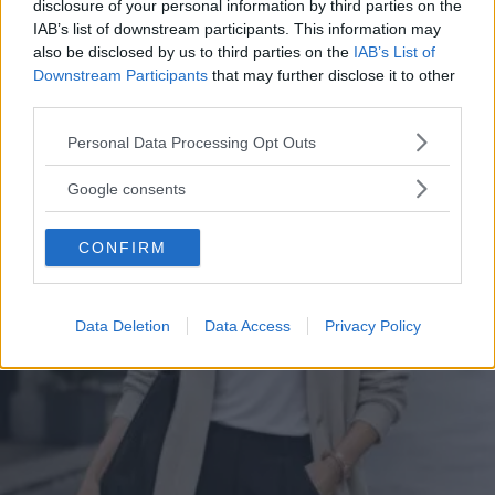
disclosure of your personal information by third parties on the
IAB’s list of downstream participants. This information may
also be disclosed by us to third parties on the
IAB’s List of
Articoli
a tema
Downstream Participants
that may further disclose it to other
third parties.
Please note that this website/app uses one or more Google
Personal Data Processing Opt Outs
services and may gather and store information including but
not limited to your visit or usage behaviour. You may click to
Google consents
grant or deny consent to Google and its third-party tags to
use your data for below specified purposes in below Google
CONFIRM
consent section.
Data Deletion
Data Access
Privacy Policy