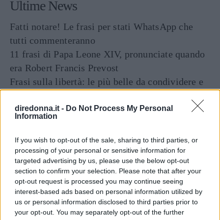
Ultime News
Fatti notare! Le frasi per stati WhatsApp che
tutti commenteranno
11 frasi di Papa Leone XIV, pronunciate quando
era Robert Francis Prevost
Frasi sulla libertà: le più belle da condividere e
su cui riflettere
Tailleur cerimonia 2025 economici: i più belli di
diredonna.it -
Do Not Process My Personal
Information
Zara, Zalando, H&M, Mango e altri
"Ho vissuto 72 ore senza parlare: quello che è
If you wish to opt-out of the sale, sharing to third parties, or
successo dopo mi ha cambiato per sempre"
processing of your personal or sensitive information for
targeted advertising by us, please use the below opt-out
section to confirm your selection. Please note that after your
opt-out request is processed you may continue seeing
interest-based ads based on personal information utilized by
us or personal information disclosed to third parties prior to
your opt-out. You may separately opt-out of the further