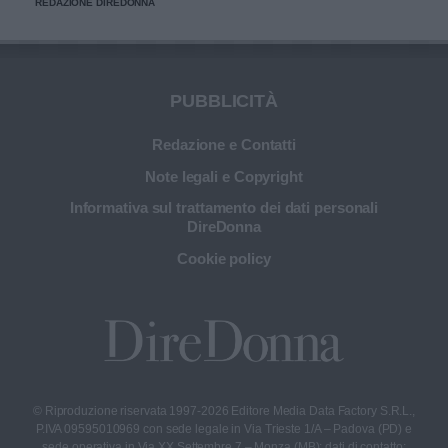
REDAZIONE DIREDONNA
PUBBLICITÀ
Redazione e Contatti
Note legali e Copyright
Informativa sul trattamento dei dati personali
DireDonna
Cookie policy
© Riproduzione riservata 1997-2026 Editore Media Data Factory S.R.L.,
P.IVA 09595010969 con sede legale in Via Trieste 1/A – Padova (PD) e
sede operativa in Via XX Settembre 7 – Monza (MB); dati di contatto: