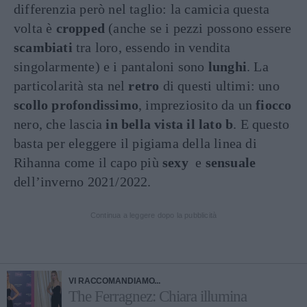
differenzia però nel taglio: la camicia questa
volta è
cropped
(anche se i pezzi possono essere
scambiati
tra loro, essendo in vendita
singolarmente) e i pantaloni sono
lunghi
. La
particolarità sta nel
retro
di questi ultimi: uno
scollo profondissimo
, impreziosito da un
fiocco
nero, che lascia
in
bella vista il lato b
. E questo
basta per eleggere il pigiama della linea di
Rihanna come il capo più
sexy
e
sensuale
dell’inverno 2021/2022.
Continua a leggere dopo la pubblicità
VI RACCOMANDIAMO...
The Ferragnez: Chiara illumina