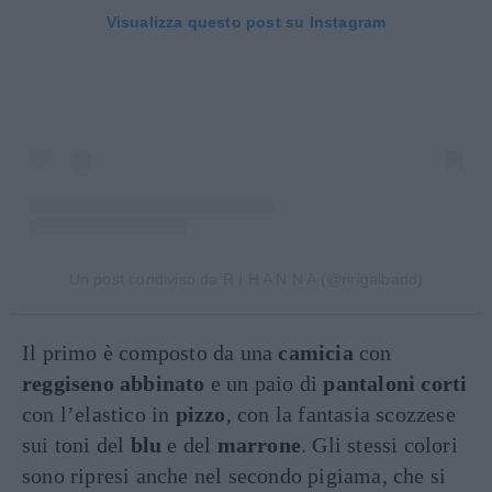
Visualizza questo post su Instagram
Un post condiviso da R I H A N N A (@ririgalbadd)
Il primo è composto da una
camicia
con
reggiseno abbinato
e un paio di
pantaloni corti
con l’elastico in
pizzo
, con la fantasia scozzese
sui toni del
blu
e del
marrone
. Gli stessi colori
sono ripresi anche nel secondo pigiama, che si