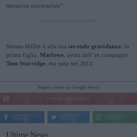
minaccia esistenziale
”.
Continua a leggere dopo la pubblicità
Sienna Miller è alla sua
seconda gravidanza
: la
prima figlia,
Marlowe
, avuta dall’ex compagno
Tom Sturridge
, era nata nel 2012.
Seguici anche su Google News!
ENTRA NEL NOSTRO CANALE
CONDIVIDI SU
CONDIVIDI SU
CONDIVIDI SU
FACEBOOK
TWITTER
WHATSAPP
Ultime News