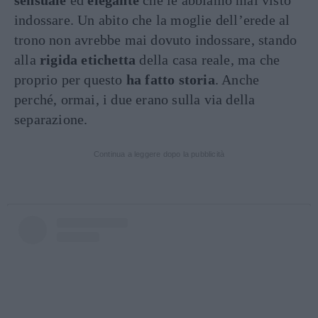
sensuale
ed
elegante
che le abbiamo mai visto
indossare. Un abito che la moglie dell’erede al
trono non avrebbe mai dovuto indossare, stando
alla
rigida etichetta
della casa reale, ma che
proprio per questo
ha fatto storia
. Anche
perché, ormai, i due erano sulla via della
separazione.
Continua a leggere dopo la pubblicità