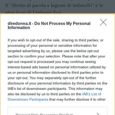
Il "diritto di parola a legioni di imbecilli" e le
altre frasi di Umberto Eco
diredonna.it -
Do Not Process My Personal
Information
If you wish to opt-out of the sale, sharing to third parties, or
processing of your personal or sensitive information for
targeted advertising by us, please use the below opt-out
section to confirm your selection. Please note that after your
opt-out request is processed you may continue seeing
Articoli
a tema
interest-based ads based on personal information utilized by
us or personal information disclosed to third parties prior to
your opt-out. You may separately opt-out of the further
disclosure of your personal information by third parties on the
IAB’s list of downstream participants. This information may
also be disclosed by us to third parties on the
IAB’s List of
Downstream Participants
that may further disclose it to other
third parties.
Please note that this website/app uses one or more Google
Personal Data Processing Opt Outs