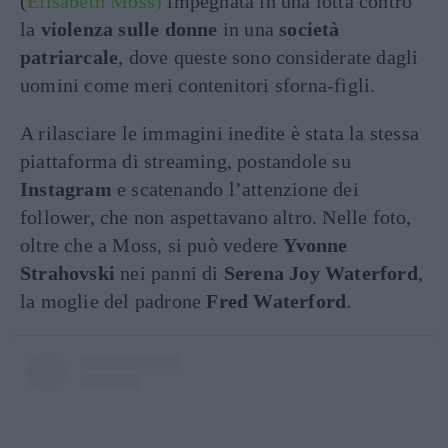
(
Elisabeth Moss)
impegnata in una lotta contro
la
violenza sulle donne
in una
società
patriarcale
, dove queste sono considerate dagli
uomini come meri contenitori sforna-figli.
A rilasciare le immagini inedite è stata la stessa
piattaforma di streaming, postandole su
Instagram
e scatenando l’attenzione dei
follower, che non aspettavano altro. Nelle foto,
oltre che a Moss, si può vedere
Yvonne
Strahovski
nei panni di
Serena Joy Waterford
,
la moglie del padrone
Fred Waterford
.