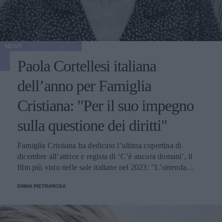
NEWS
Paola Cortellesi italiana
dell’anno per Famiglia
Cristiana: "Per il suo impegno
sulla questione dei diritti"
Famiglia Cristiana ha dedicato l’ultima copertina di
dicembre all’attrice e regista di ‘C’è ancora domani’, il
film più visto nelle sale italiane nel 2023: "L’orrenda
sequela di femminicidi che ha segnato gli ultimi dodici
EMMA PIETRAROSA
mesi ha fatto comprendere come e quanto sia necessario
un cambiamento radicale".