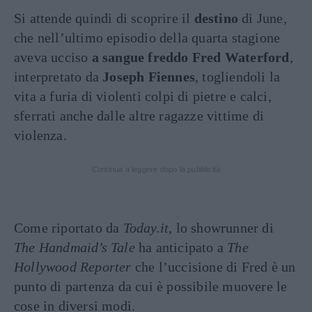
Si attende quindi di scoprire il
destino
di June,
che nell’ultimo episodio della quarta stagione
aveva ucciso
a sangue freddo
Fred Waterford
,
interpretato da
Joseph Fiennes
, togliendoli la
vita a furia di violenti colpi di pietre e calci,
sferrati anche dalle altre ragazze vittime di
violenza.
Continua a leggere dopo la pubblicità
Come riportato da
Today.it
, lo showrunner di
The Handmaid’s Tale
ha anticipato a
The
Hollywood Reporter
che l’uccisione di Fred è un
punto di partenza da cui è possibile muovere le
cose in diversi modi.