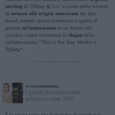
sterling
di Tiffany & Co.: si tratta della volontà
di
tornare alle origini americane
dei due
brand, unendo questa intenzione a quella di
portare
un’innovazione
in un brand così
classico. Come testimonia lo
slogan
della
collaborazione, “
This is Not Your Mother’s
Tiffany
“.
Continua a leggere dopo la pubblicità
VI RACCOMANDIAMO...
I gioielli di tendenza della
primavera-estate 2022
È la prima volta che il marchio di streetwear