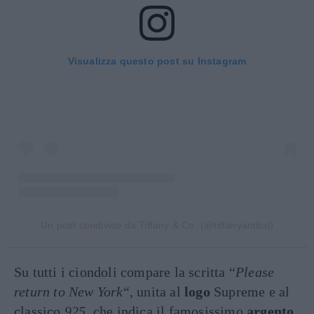
Visualizza questo post su Instagram
Un post condiviso da Tiffany & Co. (@tiffanyandco)
Su tutti i ciondoli compare la scritta “
Please
return to New York
“, unita al
logo
Supreme e al
classico
925
, che indica il famosissimo
argento