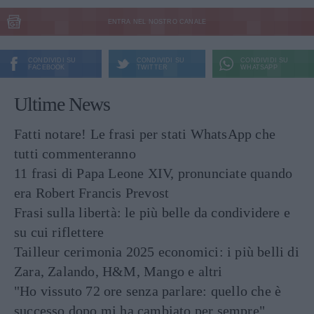
ENTRA NEL NOSTRO CANALE
CONDIVIDI SU
CONDIVIDI SU
CONDIVIDI SU
FACEBOOK
TWITTER
WHATSAPP
Ultime News
Fatti notare! Le frasi per stati WhatsApp che
tutti commenteranno
11 frasi di Papa Leone XIV, pronunciate quando
era Robert Francis Prevost
Frasi sulla libertà: le più belle da condividere e
su cui riflettere
Tailleur cerimonia 2025 economici: i più belli di
Zara, Zalando, H&M, Mango e altri
"Ho vissuto 72 ore senza parlare: quello che è
successo dopo mi ha cambiato per sempre"