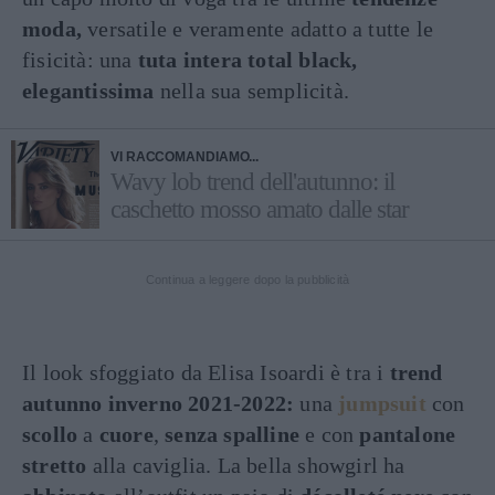
moda,
versatile e veramente adatto a tutte le
fisicità: una
tuta intera total black,
elegantissima
nella sua semplicità.
VI RACCOMANDIAMO...
Wavy lob trend dell'autunno: il
caschetto mosso amato dalle star
Continua a leggere dopo la pubblicità
Il look sfoggiato da Elisa Isoardi è tra i
trend
autunno inverno 2021-2022:
una
jumpsuit
con
scollo
a
cuore
,
senza spalline
e con
pantalone
stretto
alla caviglia. La bella showgirl ha