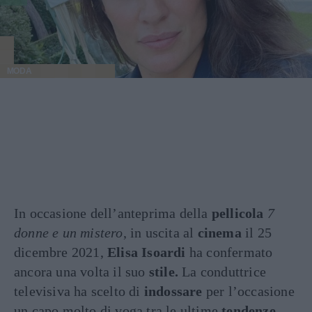
MODA
In occasione dell’anteprima della
pellicola
7
donne e un mistero
, in uscita al
cinema
il 25
dicembre 2021,
Elisa Isoardi
ha confermato
ancora una volta il suo
stile.
La conduttrice
televisiva ha scelto di
indossare
per l’occasione
un capo molto di voga tra le ultime
tendenze