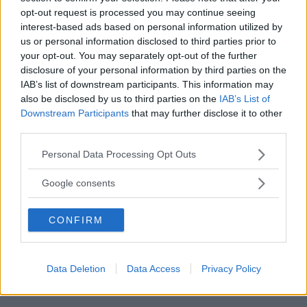
opt-out request is processed you may continue seeing
interest-based ads based on personal information utilized by
us or personal information disclosed to third parties prior to
your opt-out. You may separately opt-out of the further
disclosure of your personal information by third parties on the
IAB’s list of downstream participants. This information may
also be disclosed by us to third parties on the
IAB’s List of
Downstream Participants
that may further disclose it to other
third parties.
Please note that this website/app uses one or more Google
Personal Data Processing Opt Outs
services and may gather and store information including but
not limited to your visit or usage behaviour. You may click to
Google consents
grant or deny consent to Google and its third-party tags to
BORSE
use your data for below specified purposes in below Google
CONFIRM
consent section.
Borse: 5 tendenze chiave
autunno/inverno che dominano
Data Deletion
Data Access
Privacy Policy
le strade