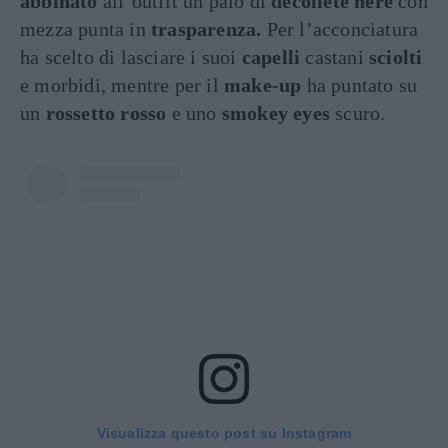
abbinato
all’outfit un paio di
décolleté nere
con
mezza punta in
trasparenza.
Per l’acconciatura
ha scelto di lasciare i suoi
capelli
castani
sciolti
e morbidi, mentre per il
make-up
ha puntato su
un
rossetto rosso
e uno
smokey eyes
scuro.
Visualizza questo post su Instagram