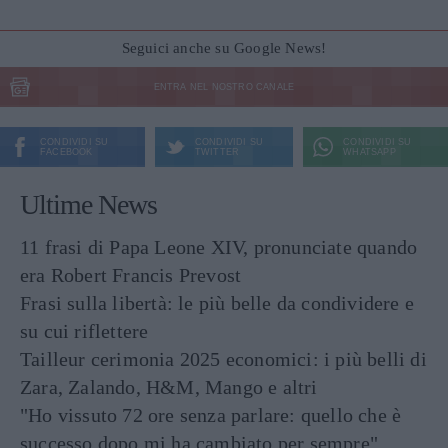
Seguici anche su Google News!
ENTRA NEL NOSTRO CANALE
CONDIVIDI SU
CONDIVIDI SU
CONDIVIDI SU
FACEBOOK
TWITTER
WHATSAPP
Ultime News
11 frasi di Papa Leone XIV, pronunciate quando
era Robert Francis Prevost
Frasi sulla libertà: le più belle da condividere e
su cui riflettere
Tailleur cerimonia 2025 economici: i più belli di
Zara, Zalando, H&M, Mango e altri
"Ho vissuto 72 ore senza parlare: quello che è
successo dopo mi ha cambiato per sempre"