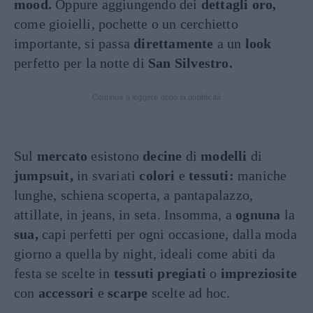
mood.
Oppure aggiungendo dei
dettagli oro,
come gioielli, pochette o un cerchietto
importante, si passa
direttamente
a un
look
perfetto per la notte di
San Silvestro.
Continua a leggere dopo la pubblicità
Sul
mercato
esistono
decine
di
modelli
di
jumpsuit,
in svariati
colori
e
tessuti:
maniche
lunghe, schiena scoperta, a pantapalazzo,
attillate, in jeans, in seta. Insomma, a
ognuna
la
sua,
capi perfetti per ogni occasione, dalla moda
giorno a quella by night, ideali come abiti da
festa se scelte in
tessuti pregiati
o
impreziosite
con
accessori
e
scarpe
scelte ad hoc.