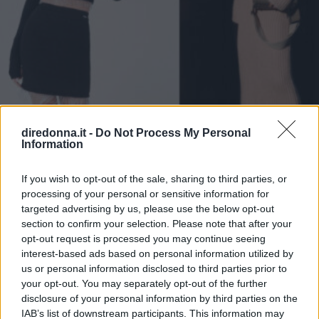
diredonna.it -
Do Not Process My Personal
Information
If you wish to opt-out of the sale, sharing to third parties, or
processing of your personal or sensitive information for
MODA
targeted advertising by us, please use the below opt-out
Gonna in maglia, le idee per
section to confirm your selection. Please note that after your
opt-out request is processed you may continue seeing
abbinarla
interest-based ads based on personal information utilized by
us or personal information disclosed to third parties prior to
Avvolgente, morbida e confortevole, la gonna in maglia è
your opt-out. You may separately opt-out of the further
il capo di abbigliamento perfetto per comporre look cozy
disclosure of your personal information by third parties on the
con cui proteggersi dal freddo dell'inverno senza
IAB’s list of downstream participants. This information may