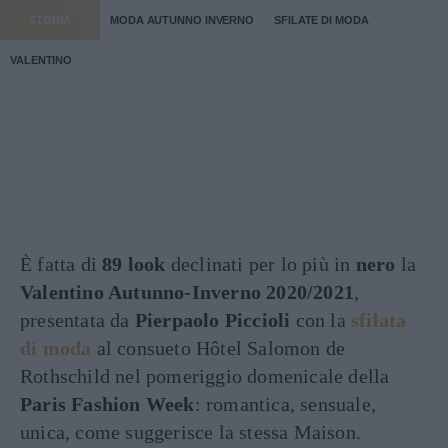
STORIA
MODA AUTUNNO INVERNO
SFILATE DI MODA
VALENTINO
È fatta di
89 look
declinati per lo più in
nero
la
Valentino Autunno-Inverno 2020/2021
,
presentata da
Pierpaolo Piccioli
con la
sfilata
di moda
al consueto Hôtel Salomon de
Rothschild nel pomeriggio domenicale della
Paris Fashion Week
: romantica, sensuale,
unica, come suggerisce la stessa Maison.