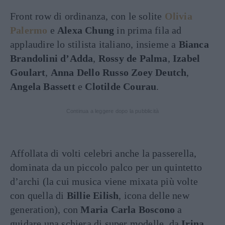
Front row di ordinanza, con le solite
Olivia
Palermo
e
Alexa Chung
in prima fila ad
applaudire lo stilista italiano, insieme a
Bianca
Brandolini d’Adda
,
Rossy de Palma
,
Izabel
Goulart
,
Anna Dello Russo
Zoey Deutch
,
Angela Bassett
e
Clotilde Courau
.
Continua a leggere dopo la pubblicità
Affollata di volti celebri anche la passerella,
dominata da un piccolo palco per un quintetto
d’archi (la cui musica viene mixata più volte
con quella di
Billie Eilish
, icona delle new
generation), con
Maria Carla Boscono
a
guidare una schiera di super modelle, da
Irina