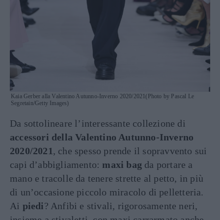
Kaia Gerber alla Valentino Autunno-Inverno 2020/2021(Photo by Pascal Le
Segretain/Getty Images)
Da sottolineare l’interessante collezione di
accessori della Valentino Autunno-Inverno
2020/2021
, che spesso prende il sopravvento sui
capi d’abbigliamento:
maxi bag
da portare a
mano e tracolle da tenere strette al petto, in più
di un’occasione piccolo miracolo di pelletteria.
Ai
piedi
? Anfibi e stivali, rigorosamente neri,
insieme a stivaletti con maxi carrarmato anche