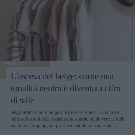
TENDENZE
L'ascesa del beige: come una
tonalità neutra è diventata cifra
di stile
Negli ultimi anni il beige si è preso la scena. Lo si trova nelle collezioni delle maison più seguite, nelle vetrine delle vie dello shopping, sui profili social delle insider del settore e nei guardaroba delle donne che alla moda dedicano attenzione. È diventato il colore che racconta il momento, quello che torna ogni stagione con declinazioni sempre nuove e che oggi vive un'esposizione mediatica raramente vista in passato. Le ragioni di questa centralità si intrecciano. Il beige risponde perfettamente al gusto contemporaneo per l'eleganza misurata, fatta di toni desaturati e capi pensati per durare. Si adatta splendidamente nei contesti più diversi: in ufficio, a una cena, in un weekend fuori porta, mantenendo sempre lo stesso registro raffinato. E lavora benissimo davanti all'obiettivo, sotto qualunque tipo di luce, su qualunque tipo di sfondo urbano o naturale. Il risultato è che oggi parlare di moda femminile senza nominare il beige è praticamente impossibile. Cappotti, giacche, trench, pantaloni, maglie, accessori: la palette neutra ha colonizzato ogni categoria del guardaroba, con una versatilità che continua a sorprendere addette ai lavori e appassionate. Le mille sfumature di una tonalità solo apparentemente uniforme Dietro al beige si nasconde una gamma cromatica vastissima, fatta di sfumature che cambiano carattere a seconda di quanto pendono verso il caldo o verso il freddo, di quanto sono sature o desaturate, di quanto si avvicinano al bianco o si spingono verso il marrone. Quelle più calde - cammello, biscotto, tabacco, miele - evocano immediatamente comfort e ricchezza. Hanno una nota dorata che richiama i tessuti pregiati come il cashmere e la lana d'agnello, e nelle collezioni invernali fanno la parte del leone. Le si vede su cappotti dal taglio classico, su giacche dalla linea morbida, su maglie oversize pensate per i mesi freddi. Le sfumature fredde - greige, nude rosato, beige cinereo, taupe - raccontano un'altra storia. Sono più contemporanee e sono perfette su tagli netti e silhouette moderne. Hanno conquistato spazio nel gusto urbano delle grandi capitali della moda, da Copenaghen a Tokyo, dove vengono interpretate in chiave minimalista con linee rigorose e proporzioni studiate. Tra questi due poli si muovono i beige neutri, i veri jolly del guardaroba che si abbinano a tutto: ai grigi, ai blu, ai bianchi, ai colori accesi che vogliano un punto di calma. Sono le tonalità che ogni stylist tiene a portata di mano per bilanciare un look senza forzature. A ognuna la sua sfumatura Una delle ragioni del successo del beige è semplice: con la sfumatura giusta, sta bene davvero a tutte. La famiglia cromatica è così ampia che ogni tipo di carnagione trova la sua declinazione ideale - basta scegliere il sottotono adatto al colore della pelle, degli occhi e dei capelli. Le donne con pelle chiara e sottotono freddo trovano la loro dimensione nei greige, nei nude rosati e nei beige cinerei, che dialogano in modo naturale con incarnati tenui. Le pelli ambrate, olivastre o dorate si illuminano con i cammello, i biscotto e i tabacco, che esaltano il calore della carnagione. Le pelli medie con sottotono neutro hanno la fortuna di poter giocare con quasi tutte le sfumature della palette, dalle più chiare alle più sature. Un altro punto di forza è il rapporto con la luce. Sotto il sole estivo il beige si accende e diventa solare, sotto i cieli grigi invernali mantiene calore e presenza, alla luce artificiale degli ambienti chiusi resta sempre raffinato senza appiattirsi. Pochi colori conservano il proprio carattere in ogni condizione di illuminazione, e questa qualità rende il beige un alleato prezioso per le giornate fatte di molti cambi di scena. A questo si aggiunge la sua flessibilità: il beige si adatta a ogni ambiente, dal più formale al più rilassato. Sta bene in ufficio, in una riunione importante, a una cerimonia, a una cena tra amiche, a una passeggiata del sabato pomeriggio. Pochi colori coprono una gamma così ampia di occasioni mantenendo intatta la propria eleganza. Total beige: come indossarlo senza appiattirlo Tra le tendenze più forti degli ultimi anni c'è il total beige look, che consiste nel vestirsi interamente in sfumature della stessa famiglia cromatica, dal capospalla alle scarpe. Una formula che richiede attenzione per riuscire bene, ma che ben dosata regala risultati di grande raffinatezza. Il segreto sta nel giocare con sottotoni vicini ma diversi. Un pantalone color sabbia abbinato a una camicia écru e a un capospalla cammello dà molto più carattere di un look fatto di un'unica identica tonalità ripetuta dalla testa ai piedi. Le piccole variazioni cromatiche danno profondità all'insieme e impediscono l'effetto monotono. Determinante è anche il mix di materiali. Quando il colore è uniforme, sono le texture a fare la differenza: una camicia di seta sotto una giacca di lana, un pantalone di lino con un capospalla in cashmere, accessori in pelle che dialogano con maglie morbide. Il gioco delle superfici tattili è ciò che trasforma un total look beige da banale a sofisticato. Attenzione alla la regola del dettaglio che spezza. Una cintura in cuoio scuro, una collana dorata, un foulard con un accento più caldo o più freddo: piccoli scostamenti che danno ritmo al look e gli regalano carattere senza intaccare la coerenza cromatica. Un accessorio scelto bene fa la differenza tra un outfit elegante e un outfit memorabile. Dal lino estivo al cashmere invernale: una palette per tutto l'anno Una delle qualità più apprezzate del beige è la capacità di accompagnare il guardaroba lungo tutte le stagioni. In estate vive nei lini grezzi, nei cotoni leggeri e nelle sete fresche; in primavera e autunno passa ai twill, ai jersey strutturati e ai velluti; in inverno diventa protagonista delle materie nobili come cashmere, lana vergine, alpaca e mohair. Questa continuità ha cambiato il modo in cui molte donne pensano agli acquisti. Anziché ripartire da capo a ogni cambio di stagione, si ragiona per filoni cromatici che durano nel tempo: capi che dialogano tra loro mese dopo mese, accessori che stanno bene su outfit diversi, una palette che permette di mescolare gli investimenti fatti in momenti differenti dell'anno senza rotture stilistiche. I capispalla sono il terreno dove questa logica dà i risultati migliori. Un cappotto beige si adatta alle occasioni più diverse con una facilità che pochi altri capi possiedono: si presta a tagli classici e contemporanei, dialoga con qualunque palette del guardaroba sottostante, risalta l'eleganza di un completo formale come la vivacità di un look casual. La conferma di questa versatilità si può rintracciare guardando alle proposte di realtà consolidate come Cinzia Rocca, che hanno fatto della sartorialità italiana applicata al capospalla la propria firma: ogni cappotto beige da donna dell’azienda è pensato per durare nel tempo, grazie a tagli che restano attuali stagione dopo stagione e a lavorazioni che portano avanti la tradizione artigianale del Made in Italy. Il beige in passerella: una palette che valorizza il taglio Chi segue le sfilate sa che il beige ricorre con costanza in ogni stagione, dalle collezioni primavera-estate a quelle autunno-inverno. Non è una scelta casuale: la palette neutra valorizza il taglio del capo, mette in luce la qualità della lavorazione, fa emergere la pulizia delle linee senza che il colore rubi la scena. Quando un capo sfila in cammello chiaro o in sabbia, l'occhio coglie subito la forma: il volume delle spalle, la cadenza dei dettagli sartoriali, la cintura che disegna la vita, la lunghezza che dialoga con la figura. Il beige risulta una lente che porta in primo piano tutto il lavoro tecnico, e per questo i designer che vogliono far parlare la propria competenza scelgono spesso la palette neutra come terreno di esposizione del proprio savoir-faire. Anche la resa fotografica gioca un ruolo importante. Sotto le luci intense delle sfilate i toni beige restituiscono al meglio la materia: si vede la mano del tessuto, si percepisce il peso della lana o la leggerezza del lino, si distingue il cashmere dalla pura vergine. Gli scatti che escono dalle passerelle raccontano così la realtà del capo con un'onestà rara, e ogni uscita diventa un'occasione di comunicazione tecnica oltre che estetica. Vale infine il discorso delle uscite in serie. La palette neutra permette di mandare in scena interi blocchi di collezione fondati sulla coerenza cromatica: a quel punto sono il taglio, il volume e i piccoli scarti di sfumatura a fare la differenza tra un look e l'altro. Un linguaggio di sfilata raffinato che premia l'occhio attento e che funziona ugualmente bene nelle collezioni leggere della bella stagione come in quelle stratificate dei mesi freddi. Il beige come dichiarazione: meno rumore, più identità Il successo del beige racconta qualcosa di più ampio sul modo in cui le donne hanno deciso di vestirsi oggi. Racconta il superamento dell'estetica dei colori accesi a ogni costo, l'affermazione di un gusto che riconosce nell'eleganza discreta una forma di stile più matura, l'emergere di una moda che lavora per coerenza anziché per impatto immediato. Scegliere il beige significa anche scegliere un rapporto diverso con il calendario delle tendenze. Vuol dire prediligere una palette stabile che resta attuale a distanza di anni, capace di accompagnare il guardaroba lungo cicli di rinnovo molto più ampi di quelli imposti dalle collezioni stagionali. È una scelta da donna che sa cosa le piace, e che premia chi la fa con un guardaroba più funzionale, fatto di capi che si sostengono a vicenda. C'è infine una dimensione personale che merita attenzione. Quando il colore lavora in secondo piano, ciò che resta in primo piano è chi indossa il capo: il viso, il portamento, l'energia che ognuna porta con sé. Il beige restituisce centralità alla donna e le lascia definire il significato di ciò che indossa. In un'epoca in cui spesso il guardaroba urla per farsi n