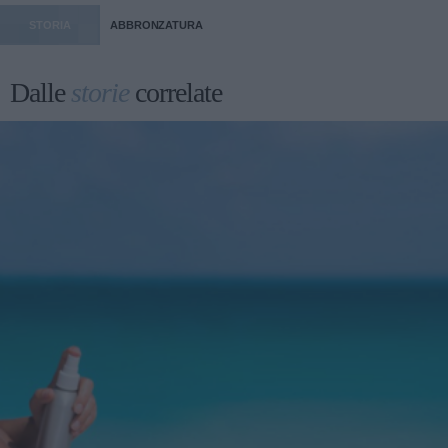
STORIA
ABBRONZATURA
Dalle
storie
correlate