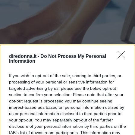
diredonna.it -
Do Not Process My Personal
Information
ESTETICA
If you wish to opt-out of the sale, sharing to third parties, or
Abbronzatura spray: cos'è, quali
processing of your personal or sensitive information for
i benefici e gli autoabbronzanti
targeted advertising by us, please use the below opt-out
section to confirm your selection. Please note that after your
migliori
opt-out request is processed you may continue seeing
interest-based ads based on personal information utilized by
us or personal information disclosed to third parties prior to
L'abbronzatura spray è l'alternativa migliore per chi
your opt-out. You may separately opt-out of the further
desidera sfoggiare un colorito ambrato come in estate.
disclosure of your personal information by third parties on the
Scopriamo in cosa consiste e quali sono i benefici
IAB’s list of downstream participants. This information may