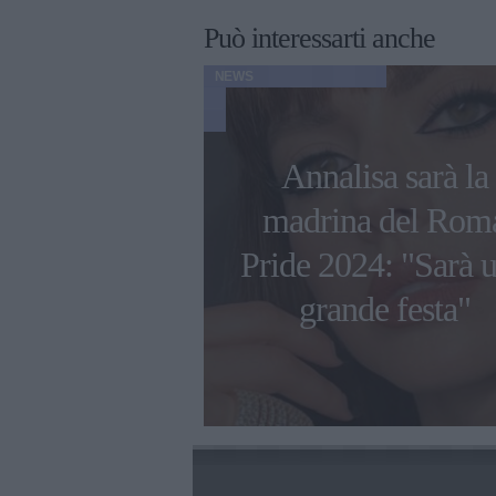
Può interessarti anche
NEWS
 Barker dei
Annalisa sarà la
82 ha messo
madrina del Rom
 i suoi vestiti
Pride 2024: "Sarà 
nguinati
grande festa"