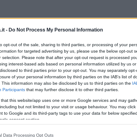
it -
Do Not Process My Personal Information
Art
to opt-out of the sale, sharing to third parties, or processing of your per
ovo singolo di Annalisa: Mon Amour.
formation for targeted advertising by us, please use the below opt-out s
rafia
r selection. Please note that after your opt-out request is processed y
eing interest-based ads based on personal information utilized by us or
disclosed to third parties prior to your opt-out. You may separately opt-
E poi siamo finiti nel vortice
, il
nuovo
album
losure of your personal information by third parties on the IAB’s list of
arcare (Sv), in arrivo il 29 settembre 2023,
. This information may also be disclosed by us to third parties on the
IA
Participants
that may further disclose it to other third parties.
 ragazza sola
, si avvicina sempre di più la
unico per quest’anno, previsto per sabato 4
 that this website/app uses one or more Google services and may gath
including but not limited to your visit or usage behaviour. You may click 
ciale appuntamento live,
Annalisa: il Forum
, è
 to Google and its third-party tags to use your data for below specifi
ccolo assaggio di quello che sarà il
tour
nei
ogle consent section.
ortice Palasport
, che prenderà il via ad aprile
rile),
Firenze
(6 aprile),
Bari
(12 aprile),
l Data Processing Opt Outs