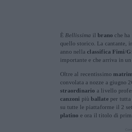
È
Bellissima
il
brano
che ha 
quello storico. La cantante, in
anno nella
classifica
Fimi
/
G
importante e che arriva in un
Oltre al recentissimo
matrim
convolata a nozze a giugno 2
straordinario
a livello prof
canzoni
più
ballate
per tutta 
su tutte le piattaforme il 2 
platino
e ora il titolo di pri
Cont