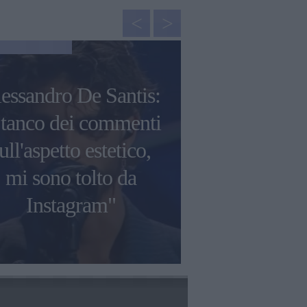
NEWS
essandro De Santis:
Emma Marro
tanco dei commenti
voglio fare 
ull'aspetto estetico,
mi va, ho c
mi sono tolto da
capitoli im
Instagram"