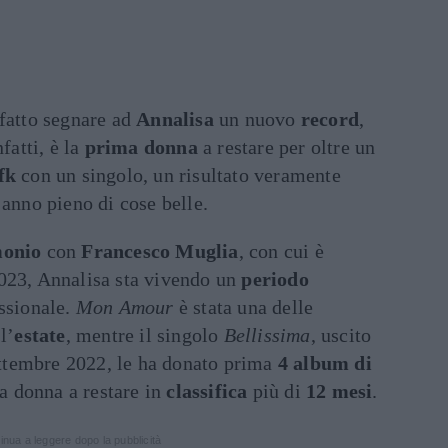
fatto segnare ad
Annalisa
un nuovo
record
,
fatti, è la
prima
donna
a restare per oltre un
fk
con un singolo, un risultato veramente
 anno pieno di cose belle.
onio
con
Francesco
Muglia
, con cui è
023, Annalisa sta vivendo un
periodo
essionale.
Mon Amour
è stata una delle
l’
estate
, mentre il singolo
Bellissima
, uscito
settembre 2022, le ha donato prima
4 album di
ma donna a restare in
classifica
più di
12 mesi
.
inua a leggere dopo la pubblicità