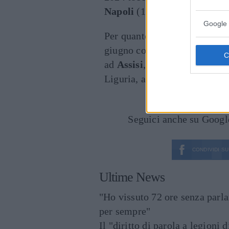
Napoli
(13 aprile),
Padova
(1
Google 
Per quanto riguarda la
vita
p
giugno con il manager Franc
ad
Assisi
, nella Basilica di 
Liguria, alla presenza di tan
Seguici anche su Goog
CONDIVIDI SU
Ultime News
"Ho vissuto 72 ore senza parl
per sempre"
Il "diritto di parola a legioni 