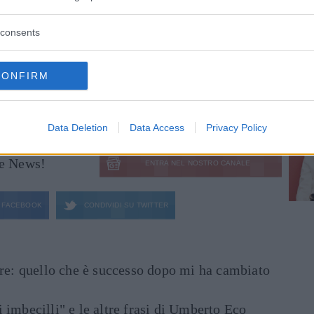
9 aprile) e
Roma
(21 aprile).
consents
rivata
,
Annalisa
, è convolata a
nozze
a
esco Muglia, con una
doppia
cerimonia
: una
CONFIRM
San Francesco, e una laica a
Tellaro
, in
ti personaggi famosi, tra cui Maria De Filippi.
Data Deletion
Data Access
Privacy Policy
le News!
ENTRA NEL NOSTRO CANALE
FACEBOOK
CONDIVIDI SU
TWITTER
are: quello che è successo dopo mi ha cambiato
di imbecilli" e le altre frasi di Umberto Eco