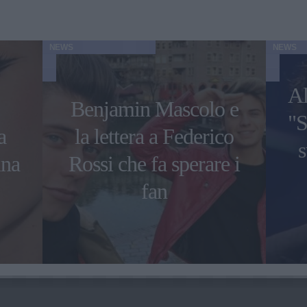
NEWS
NEWS
Al
Benjamin Mascolo e
"S
a
la lettera a Federico
s
una
Rossi che fa sperare i
fan