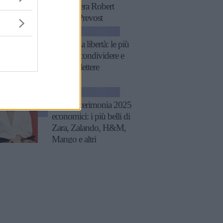
quando era Robert
Francis Prevost
ATTUALITÀ
Frasi sulla libertà: le più
belle da condividere e
su cui riflettere
GOSSIP
Tailleur cerimonia 2025
economici: i più belli di
Zara, Zalando, H&M,
Mango e altri