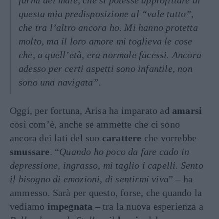
farmi del male, che si potesse approfittare di
questa mia predisposizione al “vale tutto”,
che tra l’altro ancora ho. Mi hanno protetta
molto, ma il loro amore mi toglieva le cose
che, a quell’età, era normale facessi. Ancora
adesso per certi aspetti sono infantile, non
sono una navigata”.
Oggi, per fortuna, Arisa ha imparato ad
amarsi
così com’è, anche se ammette che ci sono
ancora dei lati del suo
carattere
che vorrebbe
smussare
. “
Quando ho poco da fare cado in
depressione, ingrasso, mi taglio i capelli. Sento
il bisogno di emozioni, di sentirmi viva
” – ha
ammesso. Sarà per questo, forse, che quando la
vediamo
impegnata
– tra la nuova esperienza a