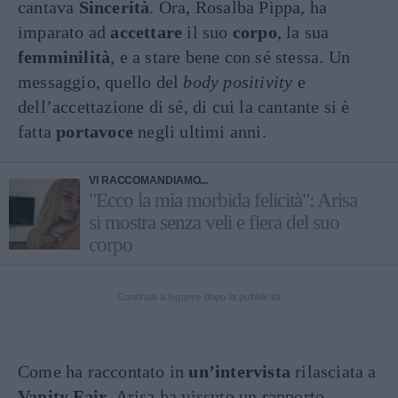
cantava
Sincerità
. Ora, Rosalba Pippa, ha
imparato ad
accettare
il suo
corpo
, la sua
femminilità
, e a stare bene con sé stessa. Un
messaggio, quello del
body positivity
e
dell’accettazione di sé, di cui la cantante si è
fatta
portavoce
negli ultimi anni.
VI RACCOMANDIAMO...
"Ecco la mia morbida felicità": Arisa
si mostra senza veli e fiera del suo
corpo
Continua a leggere dopo la pubblicità
Come ha raccontato in
un’intervista
rilasciata a
Vanity Fair
, Arisa ha vissuto un rapporto