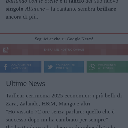
Ballando con le Stelle
e il
lancio
del suo nuovo
singolo
Altalene
– la cantante sembra
brillare
ancora di più.
Seguici anche su Google News!
ENTRA NEL NOSTRO CANALE
CONDIVIDI SU
CONDIVIDI SU
CONDIVIDI SU
FACEBOOK
TWITTER
WHATSAPP
Ultime News
Tailleur cerimonia 2025 economici: i più belli di
Zara, Zalando, H&M, Mango e altri
"Ho vissuto 72 ore senza parlare: quello che è
successo dopo mi ha cambiato per sempre"
Il "diritto di parola a legioni di imbecilli" e le