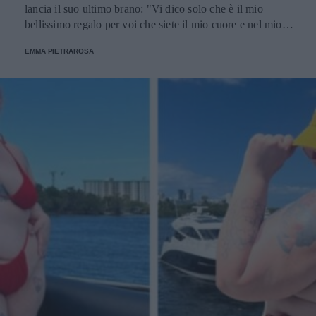
lancia il suo ultimo brano: "Vi dico solo che è il mio
bellissimo regalo per voi che siete il mio cuore e nel mio
cuore per ben 14 anni", scrive su Instagram in un post
EMMA PIETRAROSA
dedicato ai fan.