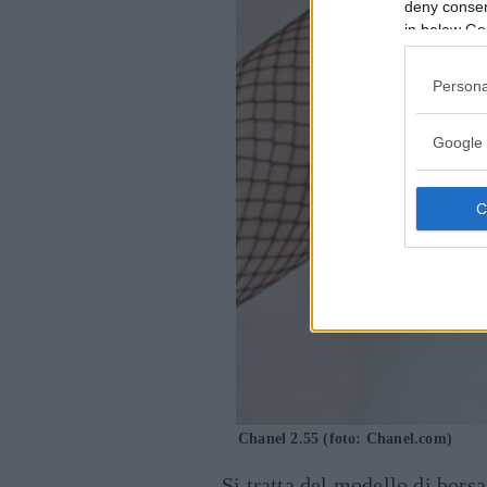
deny consent
in below Go
Persona
Google 
Chanel 2.55 (foto: Chanel.com)
Si tratta del modello di borsa