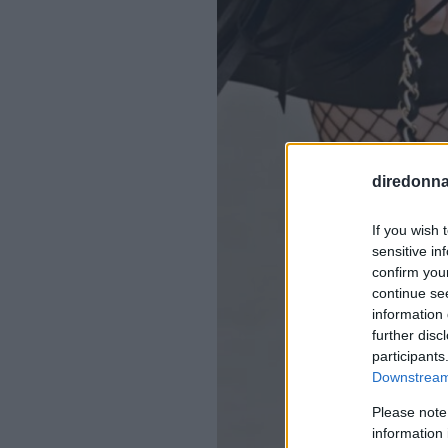
diredonna.
If you wish 
sensitive in
confirm you
continue se
information 
further disc
participants
Downstream 
Please note
information 