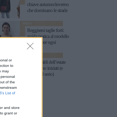
chiave autunno/inverno
che dominano le strade
MODA
Reggiseni taglie forti:
guida pratica al modello
perfetto per ogni
décolleté
SCARPE
sonal or
Nike: i saldi dell’estate
ection to
2025 sono iniziati (e
ou may
fanno sul serio)
 personal
out of the
 downstream
B’s List of
er and store
to grant or