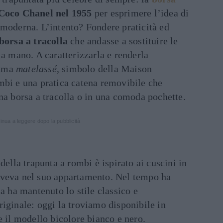
Coco Chanel nel 1955
per esprimere l’idea di
 moderna. L’intento? Fondere praticità ed
borsa a tracolla
che andasse a sostituire le
a mano. A caratterizzarla e renderla
rama
matelassé
, simbolo della Maison
mbi e una pratica catena removibile che
na borsa a tracolla o in una comoda pochette.
inua a leggere dopo la pubblicità
della trapunta a rombi è ispirato ai cuscini in
aveva nel suo appartamento. Nel tempo ha
ma ha mantenuto lo stile classico e
iginale: oggi la troviamo disponibile in
e il modello bicolore bianco e nero.