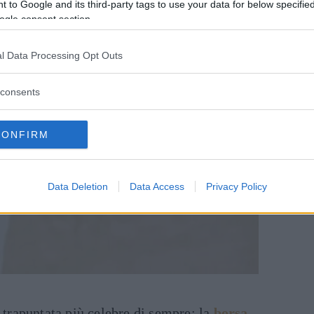
 to Google and its third-party tags to use your data for below specifi
ogle consent section.
l Data Processing Opt Outs
consents
CONFIRM
Data Deletion
Data Access
Privacy Policy
 trapuntata più celebre di sempre: la
borsa