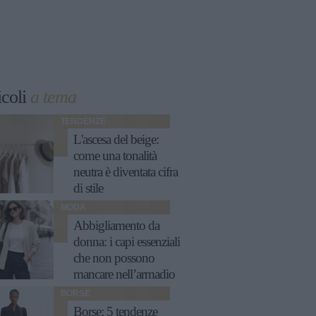
icoli
a tema
TENDENZE
L'ascesa del beige:
come una tonalità
neutra è diventata cifra
di stile
MODA
Abbigliamento da
donna: i capi essenziali
che non possono
mancare nell’armadio
BORSE
Borse: 5 tendenze