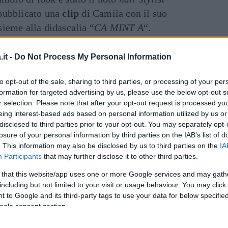
 pubblicato una
clip
di Camila con il suo
nsieme alla didascalia “
CA MINT A
“.
inua a leggere dopo la pubblicità
it -
Do Not Process My Personal Information
Art
to opt-out of the sale, sharing to third parties, or processing of your per
formation for targeted advertising by us, please use the below opt-out s
r selection. Please note that after your opt-out request is processed y
llo e Shawn Mendes è finita:
eing interest-based ads based on personal information utilized by us or
ori amici"
disclosed to third parties prior to your opt-out. You may separately opt-
losure of your personal information by third parties on the IAB’s list of
. This information may also be disclosed by us to third parties on the
IA
a sentimentalmente
al cantante
Shawn
Participants
that may further disclose it to other third parties.
 novembre 2021 i due hanno
annunciato
la fine
 that this website/app uses one or more Google services and may gath
 proprio Shawn a dare l’annuncio per entrambi
including but not limited to your visit or usage behaviour. You may click 
 to Google and its third-party tags to use your data for below specifi
Hey ragazzi, abbiamo deciso di porre fine
ogle consent section.
nostro amore l’uno per l’altro come essere