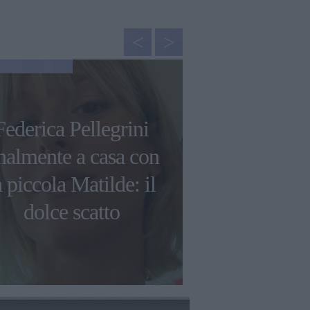
NEWS
Federica Pellegrini
Jennifer Lop
inalmente a casa con
Ben Affleck 
a piccola Matilde: il
di stres
dolce scatto
traumat