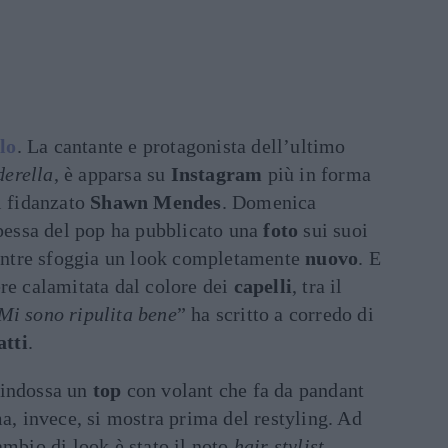
lo
. La cantante e protagonista dell’ultimo
derella
, è apparsa su
Instagram
più in forma
l fidanzato
Shawn Mendes
. Domenica
ipessa del pop ha pubblicato una
foto
sui suoi
entre sfoggia un look completamente
nuovo
. E
re calamitata dal colore dei
capelli
, tra il
Mi sono ripulita bene
” ha scritto a corredo di
atti
.
 indossa un
top
con volant che fa da pandant
ma, invece, si mostra prima del restyling. Ad
mbio di look è stato il noto
hair stylist