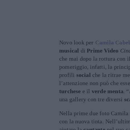
Novo look per
Camila Cabel
musical
di
Prime Video
Cin
che mai dopo la rottura con i
pomeriggio, infatti, la princ
profili
social
che la ritrae m
l’attenzione non può che esse
turchese
e il
verde menta
. “
una gallery con tre diversi
sc
Nella prime due foto Camila
con la nuova tinta. Nell’ulti
aiutare la
cantante
nel suo ca