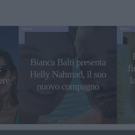
NEWS
NEWS
Bianca Balti presenta
:
f
Helly Nahmad, il suo
ere
l
nuovo compagno