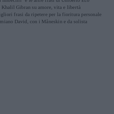
di imbecilli" e le altre frasi di Umberto Eco
i Khalil Gibran su amore, vita e libertà
liori frasi da ripetere per la fioritura personale
Damiano David, con i Måneskin e da solista