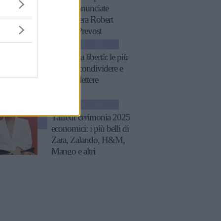
XIV, pronunciate
quando era Robert
Francis Prevost
ATTUALITÀ
Frasi sulla libertà: le più
belle da condividere e
su cui riflettere
GOSSIP
Tailleur cerimonia 2025
economici: i più belli di
Zara, Zalando, H&M,
Mango e altri