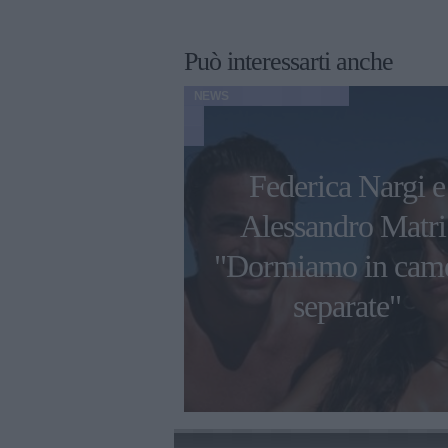
Può interessarti anche
NEWS
uffon a un
Federica Nargi e
lle nozze con
Alessandro Matri
D'Amico: "È
"Dormiamo in cam
mi rende più
separate"
elice"