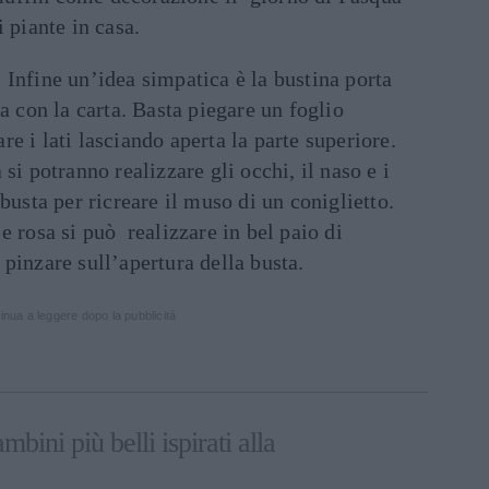
i piante in casa.
. Infine un’idea simpatica è la bustina porta
ta con la carta. Basta piegare un foglio
e i lati lasciando aperta la parte superiore.
 si potranno realizzare gli occhi, il naso e i
 busta per ricreare il muso di un coniglietto.
e rosa si può realizzare in bel paio di
 pinzare sull’apertura della busta.
inua a leggere dopo la pubblicità
ambini più belli ispirati alla