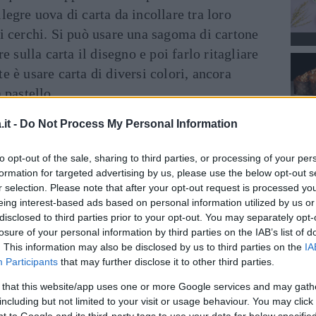
legre uova di carta da incollare tra loro
i cerchi. Si può usare una sagoma di cartone
re sulla carta il disegno e poi farlo ritagliare
e è usare carta di diversi colori, ancora
 pastello.
it -
Do Not Process My Personal Information
’altra idea simile e altrettanto facile è il
a tanto buffi coniglietti. Anche in questo
to opt-out of the sale, sharing to third parties, or processing of your per
la sagoma di cartone di un coniglietto così
formation for targeted advertising by us, please use the below opt-out s
ano a utilizzarla, seguendo i bordi con la
r selection. Please note that after your opt-out request is processed y
eing interest-based ads based on personal information utilized by us or
i coniglietti di uguale misura. Una volta
disclosed to third parties prior to your opt-out. You may separately opt-
a si potranno incollare l’uno all’altro, oppure
losure of your personal information by third parties on the IAB’s list of
astrino su cui attaccarli per creare un festone
. This information may also be disclosed by us to third parties on the
IA
Participants
that may further disclose it to other third parties.
tra.
 that this website/app uses one or more Google services and may gath
Per chi invece preferisce creare un dolce
including but not limited to your visit or usage behaviour. You may click 