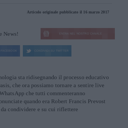
Articolo originale pubblicato il 16 marzo 2017
le News!
ENTRA NEL NOSTRO CANALE
FACEBOOK
CONDIVIDI SU
TWITTER
ecnologia sta ridisegnando il processo educativo
asis, che ora possiamo tornare a sentire live
ati WhatsApp che tutti commenteranno
ronunciate quando era Robert Francis Prevost
e da condividere e su cui riflettere