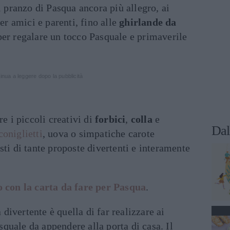
il pranzo di Pasqua ancora più allegro, ai
er amici e parenti, fino alle
ghirlande da
per regalare un tocco Pasquale e primaverile
inua a leggere dopo la pubblicità
re i piccoli creativi di
forbici
,
colla
e
Dal
coniglietti
, uova o simpatiche carote
sti di tante proposte divertenti e interamente
o con la carta da fare per Pasqua
.
 divertente è quella di far realizzare ai
quale da appendere alla porta di casa. Il