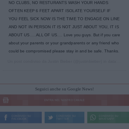
NO CLUBS, NO RESTURANTS WASH YOUR HANDS
OFTEN KEEP 6 FEET APART ISOLATE YOURSELF IF
YOU FEEL SICK NOW IS THE TIME TO ENGAGE ON LINE
AND NOT IN PERSON IT IS NOT JUST ABOUT YOU, IT IS
ABOUT US…..ALL OF US…. Love you guys. But if you care
about your parents or your grandparents or any friend who
could be compromised please stay in and be safe. Thanks.
Un post condiviso da
Justin Bieber
(@justinbieber) in data:
15 Ma
Seguici anche su Google News!
ENTRA NEL NOSTRO CANALE
CONDIVIDI SU
CONDIVIDI SU
CONDIVIDI SU
FACEBOOK
TWITTER
WHATSAPP