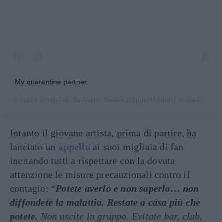
My quarantine partner
Un post condiviso da
Justin Bieber
(@justinbieber) in data:
18 Ma
Intanto il giovane artista, prima di partire, ha
lanciato un
appello
ai suoi migliaia di fan
incitando tutti a rispettare con la dovuta
attenzione le misure precauzionali contro il
contagio: “
Potete averlo e non saperlo… non
diffondete la malattia. Restate a casa più che
potete.
Non uscite in gruppo. Evitate bar, club,