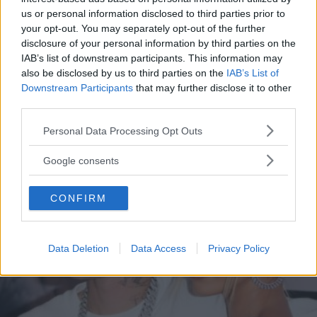
fatto sesso prematrimoniale
us or personal information disclosed to third parties prior to
your opt-out. You may separately opt-out of the further
disclosure of your personal information by third parties on the
La popstar ha rivelato che con la castità avrebbe evitato
IAB’s list of downstream participants. This information may
molto esperienze dolorose
also be disclosed by us to third parties on the
IAB’s List of
Downstream Participants
that may further disclose it to other
MARIKA LUONGO
third parties.
Please note that this website/app uses one or more Google
Personal Data Processing Opt Outs
services and may gather and store information including but
not limited to your visit or usage behaviour. You may click to
Google consents
grant or deny consent to Google and its third-party tags to
use your data for below specified purposes in below Google
CONFIRM
consent section.
Data Deletion
Data Access
Privacy Policy