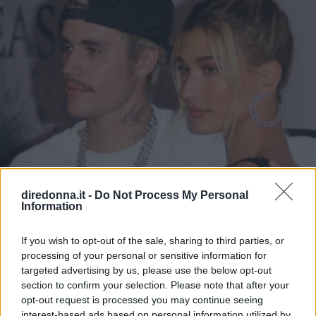
diredonna.it -
Do Not Process My Personal
Information
If you wish to opt-out of the sale, sharing to third parties, or
processing of your personal or sensitive information for
targeted advertising by us, please use the below opt-out
GOSSIP
section to confirm your selection. Please note that after your
Justin Bieber rimpiange di aver
opt-out request is processed you may continue seeing
interest-based ads based on personal information utilized by