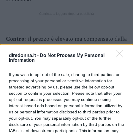
Continua a leggere dopo la pubblicità
Contro
: il prezzo è elevato ma compensato dalla
qualità eccellente del prodotto e
dall’impeccabile servizio di assistenza (testato
diredonna.it -
Do Not Process My Personal
Information
in passato per un problema di batteria su un
modello precedente)
If you wish to opt-out of the sale, sharing to third parties, or
processing of your personal or sensitive information for
Prezzo consigliato Dyson V11 Absolute 649
targeted advertising by us, please use the below opt-out
section to confirm your selection. Please note that after your
euro con garanzia di due anni
opt-out request is processed you may continue seeing
interest-based ads based on personal information utilized by
Qui per acquistare
us or personal information disclosed to third parties prior to
your opt-out. You may separately opt-out of the further
disclosure of your personal information by third parties on the
IAB’s list of downstream participants. This information may
Seguici anche su Google News!