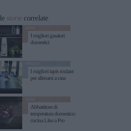
le
storie
correlate
CASA
I migliori gasatori
domestici
FITNESS
I migliori tapis roulant
per allenarsi a casa
CASA
Abbattitore di
temperatura domestico:
cucina Like a Pro