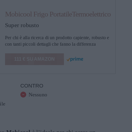
Mobicool Frigo PortatileTermoelettrico
Super robusto
Per chi è alla ricerca di un prodotto capiente, robusto e
con tanti piccoli dettagli che fanno la differenza
111 € SU AMAZON
CONTRO
Nessuno
ile
ico
Mobicool
è l’ideale per chi cerca un