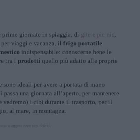
e prime giornate in spiaggia, di
gite e pic nic
,
 per viaggi e vacanza, il
frigo portatile
omestico
indispensabile: conoscerne bene le
e tra i
prodotti
quello più adatto alle proprie
e sono ideali per avere a portata di mano
 passa una giornata all’aperto, per mantenere
 vedremo) i cibi durante il trasporto, per il
o, al mare, in montagna.
inua a leggere dopo la pubblicità