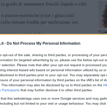
, in grado di mantenere freschi liquidi o cibi.
o
o piastre eutettiche (cioè i ghiaccioli
 la cella rimane fredda per moltissime ore.
 per casa e per auto
azie all’
alimentazione
, è in grado abbassare
it -
Do Not Process My Personal Information
olitamente si va da 12 a 230 V, dunque è
to opt-out of the sale, sharing to third parties, or processing of your per
nte che all’automobile. Può arrivare fino a
formation for targeted advertising by us, please use the below opt-out s
tto a quella esterna.
r selection. Please note that after your opt-out request is processed y
eing interest-based ads based on personal information utilized by us or
 grazie a una
batteria ricaricabile
,
disclosed to third parties prior to your opt-out. You may separately opt-
losure of your personal information by third parties on the IAB’s list of
 esaurimento della carica.
. This information may also be disclosed by us to third parties on the
IA
Participants
that may further disclose it to other third parties.
elettrico hanno
la capacità mantenere anche
 that this website/app uses one or more Google services and may gath
a funzione molto gradita durante l’inverno o
including but not limited to your visit or usage behaviour. You may click 
 trasportare, in ufficio o per un viaggio.