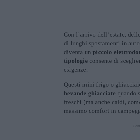
Con l’arrivo dell’estate, dell
di lunghi spostamenti in auto
diventa un
piccolo elettrod
tipologie
consente di sceglier
esigenze.
Questi mini frigo o ghiacciai
bevande ghiacciate
quando si
freschi (ma anche caldi, come
massimo comfort in campeggi
Cont