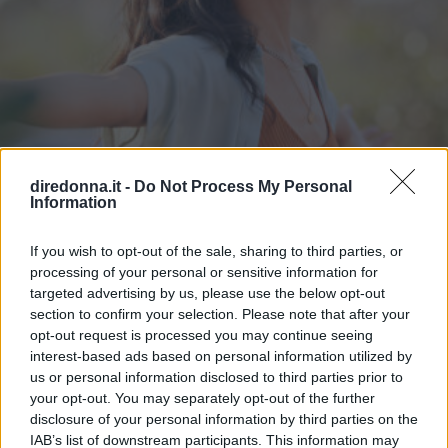
diredonna.it -
Do Not Process My Personal
Information
If you wish to opt-out of the sale, sharing to third parties, or
processing of your personal or sensitive information for
ATTUALITÀ
targeted advertising by us, please use the below opt-out
Frasi sulla libertà: le più belle da
section to confirm your selection. Please note that after your
opt-out request is processed you may continue seeing
condividere e su cui riflettere
interest-based ads based on personal information utilized by
us or personal information disclosed to third parties prior to
your opt-out. You may separately opt-out of the further
Alcune frasi sulla libertà pronunciate o scritte da artisti o
disclosure of your personal information by third parties on the
personaggi famosi: così il concetto è stato esplorato in
IAB’s list of downstream participants. This information may
diversi ambiti.