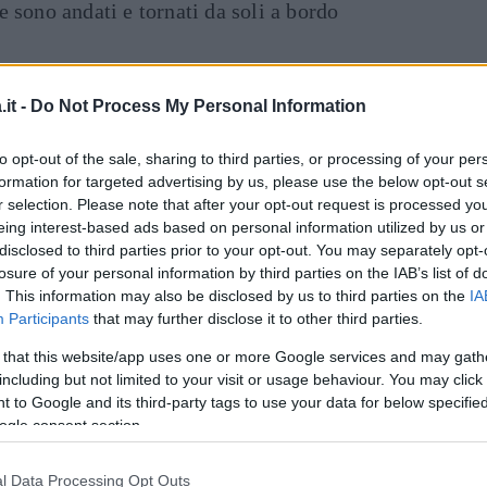
 sono andati e tornati da soli a bordo
inua a leggere dopo la pubblicità
it -
Do Not Process My Personal Information
Dal
to opt-out of the sale, sharing to third parties, or processing of your per
formation for targeted advertising by us, please use the below opt-out s
 per una sera. George Clooney non veniva
r selection. Please note that after your opt-out request is processed y
lo stesso dicasi per sua moglie,
Amal Clooney
.
eing interest-based ads based on personal information utilized by us or
 di due anni,
Elle
e
Alexander
, sarebbe in
disclosed to third parties prior to your opt-out. You may separately opt-
losure of your personal information by third parties on the IAB’s list of
tizia per ora non ha trovato conferme o
. This information may also be disclosed by us to third parties on the
IA
 molto rilassato a cena con l’amico.
Participants
that may further disclose it to other third parties.
 that this website/app uses one or more Google services and may gath
tore e marito dell’ex top model
Cindy
including but not limited to your visit or usage behaviour. You may click 
a dal 1998, ha due figli. La bellisima
Kaia
, 18
 to Google and its third-party tags to use your data for below specifi
imana della moda, e
Presley
, 20 anni, anche
ogle consent section.
l Data Processing Opt Outs