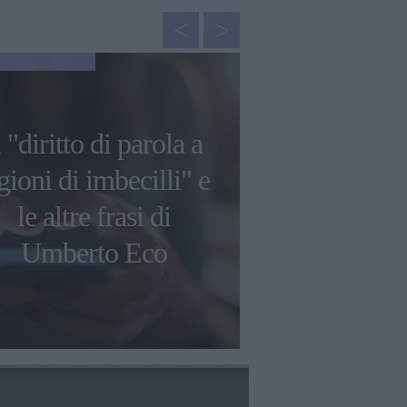
NEWS
l "diritto di parola a
Le più bell
gioni di imbecilli" e
aforismi d
le altre frasi di
Gibran su am
Umberto Eco
e libe