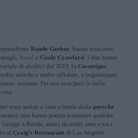
mprenditore
Rande Gerber
, hanno trascorso
o mogli,
Amal
e
Cindy Crawford
. I due hanno
oriale di alcolici dal 2013, la
Casamigos
molto amiche e molto affiatate, e organizzano
oween insieme. Per una sera però le belle
 casa.
er sono andati a cena a bordo della
porsche
aparazzi, non hanno potuto trattenere qualche
à. George e Rande, amici da molti anni e soci
to al
Craig’s Restaurant
di Los Angeles.