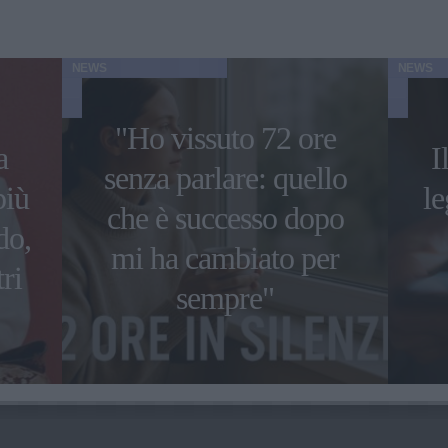
NEWS
NEWS
"Ho vissuto 72 ore
a
I
senza parlare: quello
più
le
che è successo dopo
do,
mi ha cambiato per
ri
sempre"