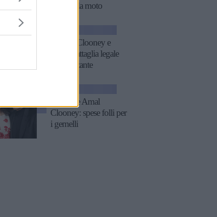
gli vieta la moto
NEWS
George Clooney e
quella battaglia legale
imbarazzante
GOSSIP
George e Amal
Clooney: spese folli per
i gemelli