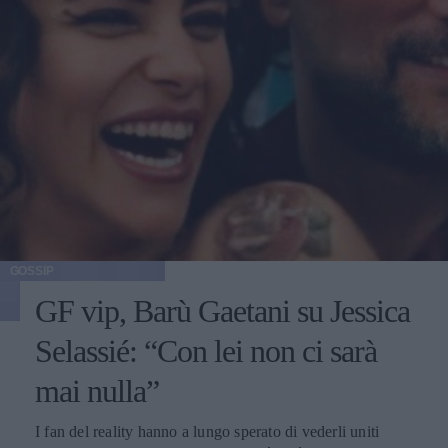
GOSSIP
GF vip, Barù Gaetani su Jessica
Selassié: “Con lei non ci sarà
mai nulla”
I fan del reality hanno a lungo sperato di vederli uniti