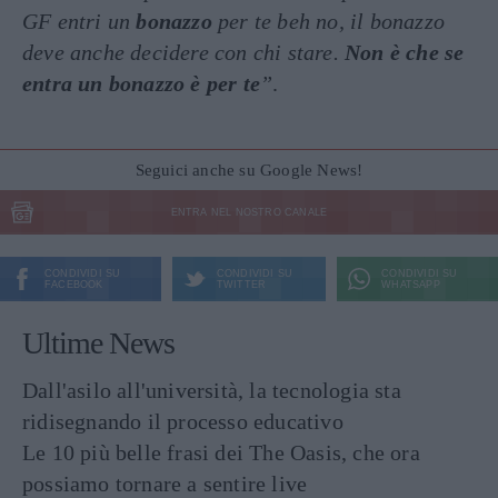
GF entri un
bonazzo
per te beh no, il bonazzo
deve anche decidere con chi stare.
Non è che se
entra un bonazzo è per te
”
.
Seguici anche su Google News!
ENTRA NEL NOSTRO CANALE
CONDIVIDI SU
CONDIVIDI SU
CONDIVIDI SU
FACEBOOK
TWITTER
WHATSAPP
Ultime News
Dall'asilo all'università, la tecnologia sta
ridisegnando il processo educativo
Le 10 più belle frasi dei The Oasis, che ora
possiamo tornare a sentire live