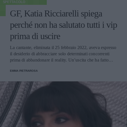
SPETTACOLO
GF, Katia Ricciarelli spiega
perché non ha salutato tutti i vip
prima di uscire
La cantante, eliminata il 25 febbraio 2022, aveva espresso
il desiderio di abbracciare solo determinati concorrenti
prima di abbandonare il reality. Un’uscita che ha fatto
molto discutere e sulla quale Alfonso Signorini è tornato a
EMMA PIETRAROSA
parlare nella diretta del 28 febbraio.