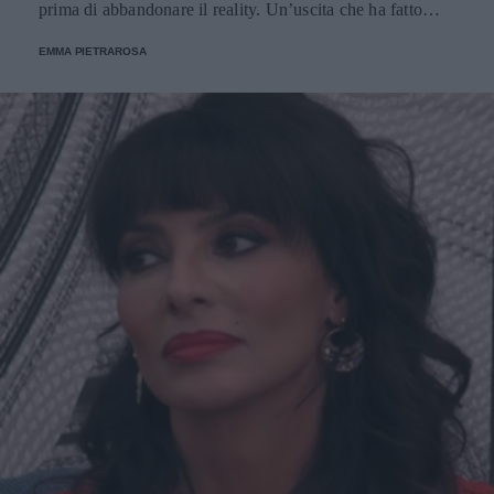
prima di abbandonare il reality. Un’uscita che ha fatto
molto discutere e sulla quale Alfonso Signorini è tornato a
EMMA PIETRAROSA
parlare nella diretta del 28 febbraio.