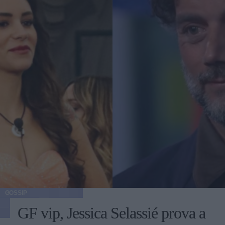
GOSSIP
GF vip, Jessica Selassié prova a