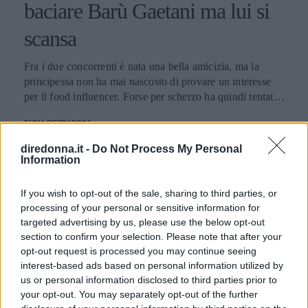
baciare Barù Gaetani ma lui si
scansa
Fra i due concorrenti è nata una bella amicizia, ma la
principessa non ha mai nascosto di provare un interesse
per il food influencer. Forse per scherzo ha quindi tentato
di dargli un bacio, ma lui ha reagito spostandosi.
EMMA PIETRAROSA
diredonna.it -
Do Not Process My Personal
Information
If you wish to opt-out of the sale, sharing to third parties, or
processing of your personal or sensitive information for
targeted advertising by us, please use the below opt-out
section to confirm your selection. Please note that after your
opt-out request is processed you may continue seeing
interest-based ads based on personal information utilized by
us or personal information disclosed to third parties prior to
your opt-out. You may separately opt-out of the further