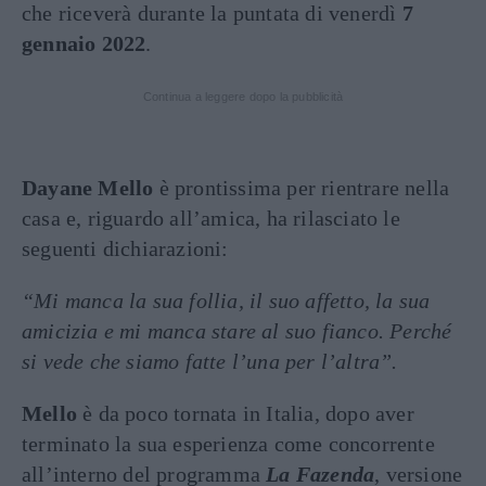
che riceverà durante la puntata di venerdì
7
gennaio 2022
.
Continua a leggere dopo la pubblicità
Dayane Mello
è prontissima per rientrare nella
casa e, riguardo all’amica, ha rilasciato le
seguenti dichiarazioni:
“Mi manca la sua follia, il suo affetto, la sua
amicizia e mi manca stare al suo fianco. Perché
si vede che siamo fatte l’una per l’altra”.
Mello
è da poco tornata in Italia, dopo aver
terminato la sua esperienza come concorrente
all’interno del programma
La Fazenda
, versione