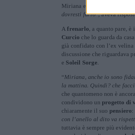
Miriana e di aver avuto spess
dovresti farlo
“, aveva rispost
A
frenarlo
, a quanto pare, è
Curcio
che lo guarda da casa
già confidato con l’ex velina
discussione che riguardava p
e
Soleil Sorge
.
“
Miriana, anche io sono fida
la mattina. Quindi? che facci
che quantomeno non è ancor
condividono un
progetto di 
chiaramente il suo
pensiero
:
con l’anello al dito va rispe
tuttavia è sempre più evident