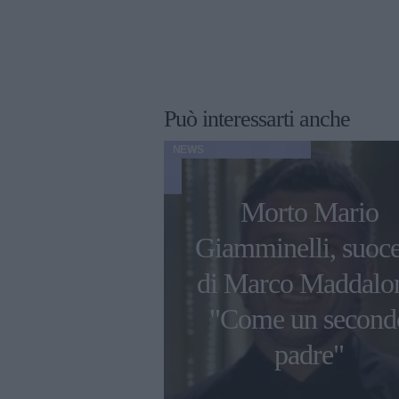
Può interessarti anche
NEWS
vo look di
Morto Mario
ra Giorgi:
Giamminelli, suoc
a chirurgia
di Marco Maddalon
ica arriva
"Come un second
le sbarazzino
padre"