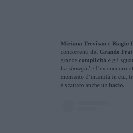
Miriana Trevisan
e
Biagio 
concorrenti del
Grande Frate
grande
complicità
e gli sgua
La
showgirl
e l’ex concorren
momento d’intimità in cui, t
è scattato anche un
bacio
.