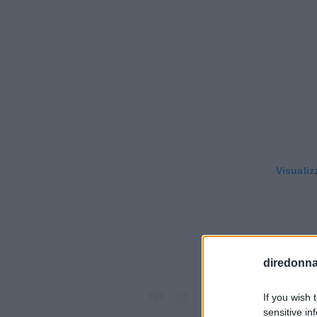
Visualiz
diredonna.
If you wish 
sensitive in