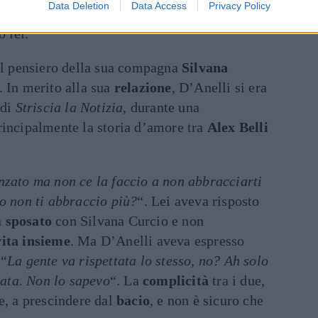
Data Deletion
Data Access
Privacy Policy
o voglia di baciarla. “
Se ne hai voglia
o lei.
 il pensiero della sua compagna
Silvana
. In merito alla sua
relazione
, D’Anelli si era
 di
Striscia la Notizia
, durante una
rincipalmente la storia d’amore tra
Alex Belli
nzato ma non ce la faccio a non abbracciarti
o non ti abbraccio più?
“. Lei aveva risposto
a
sposato
con Silvana Curcio e non
vita insieme
. Ma D’Anelli aveva espresso
 “
La gente va rispettata lo stesso, no? Ah solo
ttata. Non lo sapevo
“. La
complicità
tra i due,
e, a prescindere dal
bacio
, e non è sicuro che