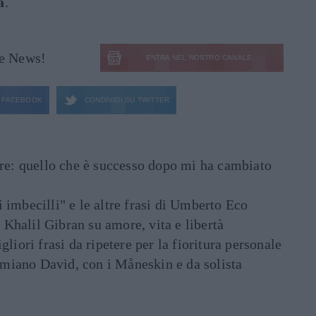
a
.
le News!
ENTRA NEL NOSTRO CANALE
FACEBOOK
CONDIVIDI SU
TWITTER
are: quello che è successo dopo mi ha cambiato
di imbecilli" e le altre frasi di Umberto Eco
i Khalil Gibran su amore, vita e libertà
liori frasi da ripetere per la fioritura personale
Damiano David, con i Måneskin e da solista