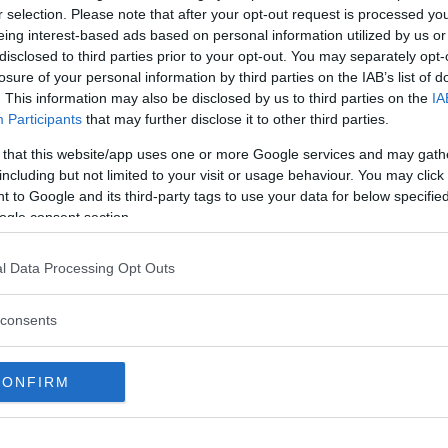
r selection. Please note that after your opt-out request is processed y
eing interest-based ads based on personal information utilized by us or
disclosed to third parties prior to your opt-out. You may separately opt-
losure of your personal information by third parties on the IAB’s list of
 GRANDE FRATELLO VIP 21 👁 (@gfvip__21)
. This information may also be disclosed by us to third parties on the
IA
Participants
that may further disclose it to other third parties.
 that this website/app uses one or more Google services and may gath
Montano torna a casa e riabbraccia
including but not limited to your visit or usage behaviour. You may click 
 to Google and its third-party tags to use your data for below specifi
ogle consent section.
l Data Processing Opt Outs
inua a leggere dopo la pubblicità
consents
he la showgirl non aveva con
Nicola Pisu
,
ra creata tra i due prima che Pisu uscisse
CONFIRM
isan e D’Anelli si rincorrono da giorni. Lui
ila Nazzaro
di sentirsi molto
attratto
da