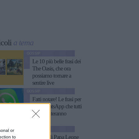
icoli
a tema
GOSSIP
Le 10 più belle frasi dei
The Oasis, che ora
possiamo tornare a
sentire live
GOSSIP
Fatti notare! Le frasi per
stati WhatsApp che tutti
commenteranno
ATTUALITÀ
sonal or
11 frasi di Papa Leone
ection to