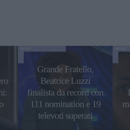
NEWS
NEWS
Grande Fratello,
ero
Beatrice Luzzi
i:
finalista da record con
o
111 nomination e 19
ma
televoti superati