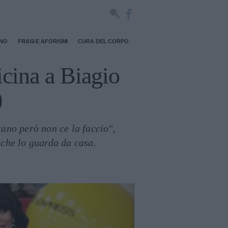
RNO
FRASI E AFORISMI
CURA DEL CORPO
icina a Biagio
)
tano però non ce la faccio",
 che lo guarda da casa.