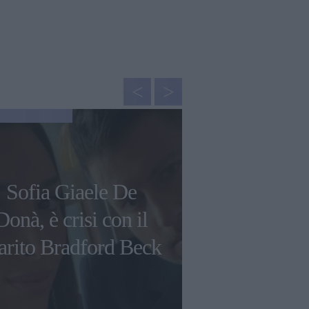
NEWS
Clizia Inc
Sofia Giaele De
Paolo Ciava
Donà, è crisi con il
nel 2024: ec
rito Bradford Beck
detta