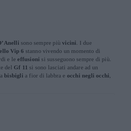
D’Anelli
sono sempre più
vicini
. I due
llo Vip 6
stanno vivendo un momento di
rdi e le
effusioni
si susseguono sempre di più.
te del
Gf 11
si sono lasciati andare ad un
ra
bisbigli
a fior di labbra e
occhi negli occhi
,