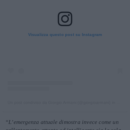
Visualizza questo post su Instagram
Un post condiviso da Giorgio Armani (@giorgioarmani)
in data:
2
“
L’emergenza attuale dimostra invece come un
rallentamento attento ed intelligente sia la sola