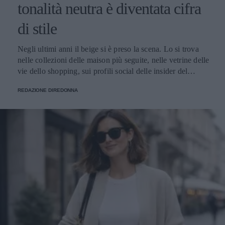
tonalità neutra è diventata cifra
di stile
Negli ultimi anni il beige si è preso la scena. Lo si trova nelle collezioni delle maison più seguite, nelle vetrine delle vie dello shopping, sui profili social delle insider del settore e nei guardaroba delle donne che alla moda dedicano attenzione. È diventato il colore che racconta il momento, quello che torna ogni stagione con declinazioni sempre nuove e che oggi vive un'esposizione mediatica raramente vista in passato. Le ragioni di questa centralità si intrecciano. Il beige risponde perfettamente al gusto contemporaneo per l'eleganza misurata, fatta di toni desaturati e capi pensati per durare. Si adatta splendidamente nei contesti più diversi: in ufficio, a una cena, in un weekend fuori porta, mantenendo sempre lo stesso registro raffinato. E lavora benissimo davanti all'obiettivo, sotto qualunque tipo di luce, su qualunque tipo di sfondo urbano o naturale. Il risultato è che oggi parlare di moda femminile senza nominare il beige è praticamente impossibile. Cappotti, giacche, trench, pantaloni, maglie, accessori: la palette neutra ha colonizzato ogni categoria del guardaroba, con una versatilità che continua a sorprendere addette ai lavori e appassionate. Le mille sfumature di una tonalità solo apparentemente uniforme Dietro al beige si nasconde una gamma cromatica vastissima, fatta di sfumature che cambiano carattere a seconda di quanto pendono verso il caldo o verso il freddo, di quanto sono sature o desaturate, di quanto si avvicinano al bianco o si spingono verso il marrone. Quelle più calde - cammello, biscotto, tabacco, miele - evocano immediatamente comfort e ricchezza. Hanno una nota dorata che richiama i tessuti pregiati come il cashmere e la lana d'agnello, e nelle collezioni invernali fanno la parte del leone. Le si vede su cappotti dal taglio classico, su giacche dalla linea morbida, su maglie oversize pensate per i mesi freddi. Le sfumature fredde - greige, nude rosato, beige cinereo, taupe - raccontano un'altra storia. Sono più contemporanee e sono perfette su tagli netti e silhouette moderne. Hanno conquistato spazio nel gusto urbano delle grandi capitali della moda, da Copenaghen a Tokyo, dove vengono interpretate in chiave minimalista con linee rigorose e proporzioni studiate. Tra questi due poli si muovono i beige neutri, i veri jolly del guardaroba che si abbinano a tutto: ai grigi, ai blu, ai bianchi, ai colori accesi che vogliano un punto di calma. Sono le tonalità che ogni stylist tiene a portata di mano per bilanciare un look senza forzature. A ognuna la sua sfumatura Una delle ragioni del successo del beige è semplice: con la sfumatura giusta, sta bene davvero a tutte. La famiglia cromatica è così ampia che ogni tipo di carnagione trova la sua declinazione ideale - basta scegliere il sottotono adatto al colore della pelle, degli occhi e dei capelli. Le donne con pelle chiara e sottotono freddo trovano la loro dimensione nei greige, nei nude rosati e nei beige cinerei, che dialogano in modo naturale con incarnati tenui. Le pelli ambrate, olivastre o dorate si illuminano con i cammello, i biscotto e i tabacco, che esaltano il calore della carnagione. Le pelli medie con sottotono neutro hanno la fortuna di poter giocare con quasi tutte le sfumature della palette, dalle più chiare alle più sature. Un altro punto di forza è il rapporto con la luce. Sotto il sole estivo il beige si accende e diventa solare, sotto i cieli grigi invernali mantiene calore e presenza, alla luce artificiale degli ambienti chiusi resta sempre raffinato senza appiattirsi. Pochi colori conservano il proprio carattere in ogni condizione di illuminazione, e questa qualità rende il beige un alleato prezioso per le giornate fatte di molti cambi di scena. A questo si aggiunge la sua flessibilità: il beige si adatta a ogni ambiente, dal più formale al più rilassato. Sta bene in ufficio, in una riunione importante, a una cerimonia, a una cena tra amiche, a una passeggiata del sabato pomeriggio. Pochi colori coprono una gamma così ampia di occasioni mantenendo intatta la propria eleganza. Total beige: come indossarlo senza appiattirlo Tra le tendenze più forti degli ultimi anni c'è il total beige look, che consiste nel vestirsi interamente in sfumature della stessa famiglia cromatica, dal capospalla alle scarpe. Una formula che richiede attenzione per riuscire bene, ma che ben dosata regala risultati di grande raffinatezza. Il segreto sta nel giocare con sottotoni vicini ma diversi. Un pantalone color sabbia abbinato a una camicia écru e a un capospalla cammello dà molto più carattere di un look fatto di un'unica identica tonalità ripetuta dalla testa ai piedi. Le piccole variazioni cromatiche danno profondità all'insieme e impediscono l'effetto monotono. Determinante è anche il mix di materiali. Quando il colore è uniforme, sono le texture a fare la differenza: una camicia di seta sotto una giacca di lana, un pantalone di lino con un capospalla in cashmere, accessori in pelle che dialogano con maglie morbide. Il gioco delle superfici tattili è ciò che trasforma un total look beige da banale a sofisticato. Attenzione alla la regola del dettaglio che spezza. Una cintura in cuoio scuro, una collana dorata, un foulard con un accento più caldo o più freddo: piccoli scostamenti che danno ritmo al look e gli regalano carattere senza intaccare la coerenza cromatica. Un accessorio scelto bene fa la differenza tra un outfit elegante e un outfit memorabile. Dal lino estivo al cashmere invernale: una palette per tutto l'anno Una delle qualità più apprezzate del beige è la capacità di accompagnare il guardaroba lungo tutte le stagioni. In estate vive nei lini grezzi, nei cotoni leggeri e nelle sete fresche; in primavera e autunno passa ai twill, ai jersey strutturati e ai velluti; in inverno diventa protagonista delle materie nobili come cashmere, lana vergine, alpaca e mohair. Questa continuità ha cambiato il modo in cui molte donne pensano agli acquisti. Anziché ripartire da capo a ogni cambio di stagione, si ragiona per filoni cromatici che durano nel tempo: capi che dialogano tra loro mese dopo mese, accessori che stanno bene su outfit diversi, una palette che permette di mescolare gli investimenti fatti in momenti differenti dell'anno senza rotture stilistiche. I capispalla sono il terreno dove questa logica dà i risultati migliori. Un cappotto beige si adatta alle occasioni più diverse con una facilità che pochi altri capi possiedono: si presta a tagli classici e contemporanei, dialoga con qualunque palette del guardaroba sottostante, risalta l'eleganza di un completo formale come la vivacità di un look casual. La conferma di questa versatilità si può rintracciare guardando alle proposte di realtà consolidate come Cinzia Rocca, che hanno fatto della sartorialità italiana applicata al capospalla la propria firma: ogni cappotto beige da donna dell’azienda è pensato per durare nel tempo, grazie a tagli che restano attuali stagione dopo stagione e a lavorazioni che portano avanti la tradizione artigianale del Made in Italy. Il beige in passerella: una palette che valorizza il taglio Chi segue le sfilate sa che il beige ricorre con costanza in ogni stagione, dalle collezioni primavera-estate a quelle autunno-inverno. Non è una scelta casuale: la palette neutra valorizza il taglio del capo, mette in luce la qualità della lavorazione, fa emergere la pulizia delle linee senza che il colore rubi la scena. Quando un capo sfila in cammello chiaro o in sabbia, l'occhio coglie subito la forma: il volume delle spalle, la cadenza dei dettagli sartoriali, la cintura che disegna la vita, la lunghezza che dialoga con la figura. Il beige risulta una lente che porta in primo piano tutto il lavoro tecnico, e per questo i designer che vogliono far parlare la propria competenza scelgono spesso la palette neutra come terreno di esposizione del proprio savoir-faire. Anche la resa fotografica gioca un ruolo importante. Sotto le luci intense delle sfilate i toni beige restituiscono al meglio la materia: si vede la mano del tessuto, si percepisce il peso della lana o la leggerezza del lino, si distingue il cashmere dalla pura vergine. Gli scatti che escono dalle passerelle raccontano così la realtà del capo con un'onestà rara, e ogni uscita diventa un'occasione di comunicazione tecnica oltre che estetica. Vale infine il discorso delle uscite in serie. La palette neutra permette di mandare in scena interi blocchi di collezione fondati sulla coerenza cromatica: a quel punto sono il taglio, il volume e i piccoli scarti di sfumatura a fare la differenza tra un look e l'altro. Un linguaggio di sfilata raffinato che premia l'occhio attento e che funziona ugualmente bene nelle collezioni leggere della bella stagione come in quelle stratificate dei mesi freddi. Il beige come dichiarazione: meno rumore, più identità Il successo del beige racconta qualcosa di più ampio sul modo in cui le donne hanno deciso di vestirsi oggi. Racconta il superamento dell'estetica dei colori accesi a ogni costo, l'affermazione di un gusto che riconosce nell'eleganza discreta una forma di stile più matura, l'emergere di una moda che lavora per coerenza anziché per impatto immediato. Scegliere il beige significa anche scegliere un rapporto diverso con il calendario delle tendenze. Vuol dire prediligere una palette stabile che resta attuale a distanza di anni, capace di accompagnare il guardaroba lungo cicli di rinnovo molto più ampi di quelli imposti dalle collezioni stagionali. È una scelta da donna che sa cosa le piace, e che premia chi la fa con un guardaroba più funzionale, fatto di capi che si sostengono a vicenda. C'è infine una dimensione personale che merita attenzione. Quando il colore lavora in secondo piano, ciò che resta in primo piano è chi indossa il capo: il viso, il portamento, l'energia che ognuna porta con sé. Il beige restituisce centralità alla donna e le lascia definire il significato di ciò che indossa. In un'epoca in cui spesso il guardaroba urla per farsi n
REDAZIONE DIREDONNA