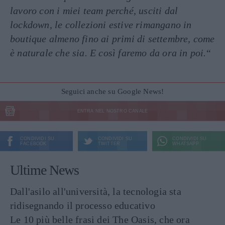
lavoro con i miei team perché, usciti dal
lockdown, le collezioni estive rimangano in
boutique almeno fino ai primi di settembre, come
è naturale che sia. E così faremo da ora in poi.
“
Seguici anche su Google News!
ENTRA NEL NOSTRO CANALE
CONDIVIDI SU
CONDIVIDI SU
CONDIVIDI SU
FACEBOOK
TWITTER
WHATSAPP
Ultime News
Dall'asilo all'università, la tecnologia sta
ridisegnando il processo educativo
Le 10 più belle frasi dei The Oasis, che ora