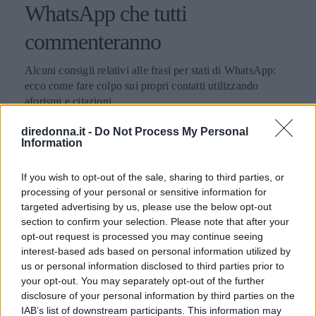
WhatsApp che tutti
commenteranno
Alcuni consigli relativi alle frasi per stati di WhatsApp:
ecco come fare colpo sui propri contatti utilizzando
aforismi e citazioni.
PERDITA DURANGO
diredonna.it -
Do Not Process My Personal
Information
If you wish to opt-out of the sale, sharing to third parties, or
processing of your personal or sensitive information for
targeted advertising by us, please use the below opt-out
section to confirm your selection. Please note that after your
opt-out request is processed you may continue seeing
interest-based ads based on personal information utilized by
us or personal information disclosed to third parties prior to
your opt-out. You may separately opt-out of the further
disclosure of your personal information by third parties on the
IAB’s list of downstream participants. This information may