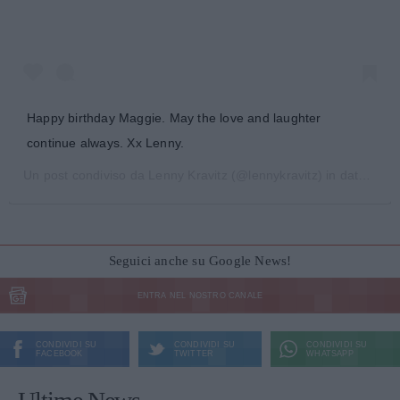
Happy birthday Maggie. May the love and laughter
continue always. Xx Lenny.
Un post condiviso da
Lenny Kravitz
(@lennykravitz) in data:
22 M
Seguici anche su Google News!
ENTRA NEL NOSTRO CANALE
CONDIVIDI SU
CONDIVIDI SU
CONDIVIDI SU
FACEBOOK
TWITTER
WHATSAPP