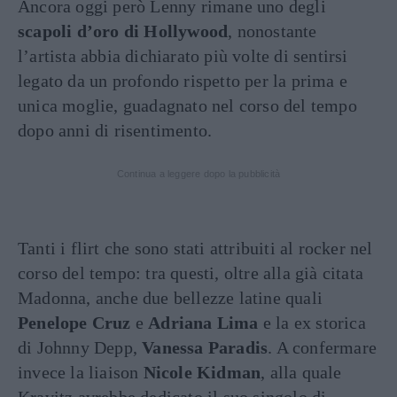
Ancora oggi però Lenny rimane uno degli
scapoli d’oro di Hollywood
, nonostante
l’artista abbia dichiarato più volte di sentirsi
legato da un profondo rispetto per la prima e
unica moglie, guadagnato nel corso del tempo
dopo anni di risentimento.
Continua a leggere dopo la pubblicità
Tanti i flirt che sono stati attribuiti al rocker nel
corso del tempo: tra questi, oltre alla già citata
Madonna, anche due bellezze latine quali
Penelope Cruz
e
Adriana Lima
e la ex storica
di Johnny Depp,
Vanessa Paradis
. A confermare
invece la
liaison
Nicole Kidman
, alla quale
Kravitz avrebbe dedicato il suo singolo di