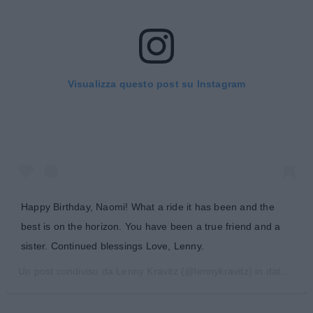
Visualizza questo post su Instagram
Happy Birthday, Naomi! What a ride it has been and the
best is on the horizon. You have been a true friend and a
sister. Continued blessings Love, Lenny.
Un post condiviso da
Lenny Kravitz
(@lennykravitz) in data:
22 M