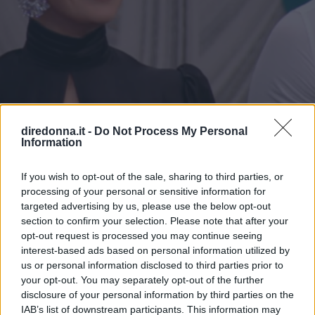
diredonna.it -
Do Not Process My Personal
Information
MODA
If you wish to opt-out of the sale, sharing to third parties, or
processing of your personal or sensitive information for
Sophie Codegoni è super
targeted advertising by us, please use the below opt-out
section to confirm your selection. Please note that after your
glamour con l’abito total black
opt-out request is processed you may continue seeing
interest-based ads based on personal information utilized by
indossato al GF vip
us or personal information disclosed to third parties prior to
your opt-out. You may separately opt-out of the further
L’ex tronista di Uomini e Donne ha sfoggiato un
disclosure of your personal information by third parties on the
bellissimo long dress nero nella puntata del 28 febbraio
IAB’s list of downstream participants. This information may