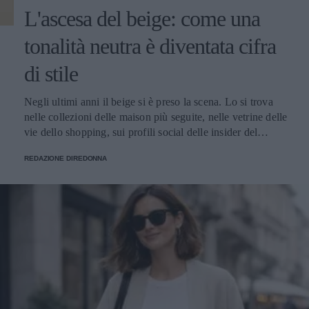
L'ascesa del beige: come una
tonalità neutra è diventata cifra
di stile
Negli ultimi anni il beige si è preso la scena. Lo si trova nelle collezioni delle maison più seguite, nelle vetrine delle vie dello shopping, sui profili social delle insider del settore e nei guardaroba delle donne che alla moda dedicano attenzione. È diventato il colore che racconta il momento, quello che torna ogni stagione con declinazioni sempre nuove e che oggi vive un'esposizione mediatica raramente vista in passato. Le ragioni di questa centralità si intrecciano. Il beige risponde perfettamente al gusto contemporaneo per l'eleganza misurata, fatta di toni desaturati e capi pensati per durare. Si adatta splendidamente nei contesti più diversi: in ufficio, a una cena, in un weekend fuori porta, mantenendo sempre lo stesso registro raffinato. E lavora benissimo davanti all'obiettivo, sotto qualunque tipo di luce, su qualunque tipo di sfondo urbano o naturale. Il risultato è che oggi parlare di moda femminile senza nominare il beige è praticamente impossibile. Cappotti, giacche, trench, pantaloni, maglie, accessori: la palette neutra ha colonizzato ogni categoria del guardaroba, con una versatilità che continua a sorprendere addette ai lavori e appassionate. Le mille sfumature di una tonalità solo apparentemente uniforme Dietro al beige si nasconde una gamma cromatica vastissima, fatta di sfumature che cambiano carattere a seconda di quanto pendono verso il caldo o verso il freddo, di quanto sono sature o desaturate, di quanto si avvicinano al bianco o si spingono verso il marrone. Quelle più calde - cammello, biscotto, tabacco, miele - evocano immediatamente comfort e ricchezza. Hanno una nota dorata che richiama i tessuti pregiati come il cashmere e la lana d'agnello, e nelle collezioni invernali fanno la parte del leone. Le si vede su cappotti dal taglio classico, su giacche dalla linea morbida, su maglie oversize pensate per i mesi freddi. Le sfumature fredde - greige, nude rosato, beige cinereo, taupe - raccontano un'altra storia. Sono più contemporanee e sono perfette su tagli netti e silhouette moderne. Hanno conquistato spazio nel gusto urbano delle grandi capitali della moda, da Copenaghen a Tokyo, dove vengono interpretate in chiave minimalista con linee rigorose e proporzioni studiate. Tra questi due poli si muovono i beige neutri, i veri jolly del guardaroba che si abbinano a tutto: ai grigi, ai blu, ai bianchi, ai colori accesi che vogliano un punto di calma. Sono le tonalità che ogni stylist tiene a portata di mano per bilanciare un look senza forzature. A ognuna la sua sfumatura Una delle ragioni del successo del beige è semplice: con la sfumatura giusta, sta bene davvero a tutte. La famiglia cromatica è così ampia che ogni tipo di carnagione trova la sua declinazione ideale - basta scegliere il sottotono adatto al colore della pelle, degli occhi e dei capelli. Le donne con pelle chiara e sottotono freddo trovano la loro dimensione nei greige, nei nude rosati e nei beige cinerei, che dialogano in modo naturale con incarnati tenui. Le pelli ambrate, olivastre o dorate si illuminano con i cammello, i biscotto e i tabacco, che esaltano il calore della carnagione. Le pelli medie con sottotono neutro hanno la fortuna di poter giocare con quasi tutte le sfumature della palette, dalle più chiare alle più sature. Un altro punto di forza è il rapporto con la luce. Sotto il sole estivo il beige si accende e diventa solare, sotto i cieli grigi invernali mantiene calore e presenza, alla luce artificiale degli ambienti chiusi resta sempre raffinato senza appiattirsi. Pochi colori conservano il proprio carattere in ogni condizione di illuminazione, e questa qualità rende il beige un alleato prezioso per le giornate fatte di molti cambi di scena. A questo si aggiunge la sua flessibilità: il beige si adatta a ogni ambiente, dal più formale al più rilassato. Sta bene in ufficio, in una riunione importante, a una cerimonia, a una cena tra amiche, a una passeggiata del sabato pomeriggio. Pochi colori coprono una gamma così ampia di occasioni mantenendo intatta la propria eleganza. Total beige: come indossarlo senza appiattirlo Tra le tendenze più forti degli ultimi anni c'è il total beige look, che consiste nel vestirsi interamente in sfumature della stessa famiglia cromatica, dal capospalla alle scarpe. Una formula che richiede attenzione per riuscire bene, ma che ben dosata regala risultati di grande raffinatezza. Il segreto sta nel giocare con sottotoni vicini ma diversi. Un pantalone color sabbia abbinato a una camicia écru e a un capospalla cammello dà molto più carattere di un look fatto di un'unica identica tonalità ripetuta dalla testa ai piedi. Le piccole variazioni cromatiche danno profondità all'insieme e impediscono l'effetto monotono. Determinante è anche il mix di materiali. Quando il colore è uniforme, sono le texture a fare la differenza: una camicia di seta sotto una giacca di lana, un pantalone di lino con un capospalla in cashmere, accessori in pelle che dialogano con maglie morbide. Il gioco delle superfici tattili è ciò che trasforma un total look beige da banale a sofisticato. Attenzione alla la regola del dettaglio che spezza. Una cintura in cuoio scuro, una collana dorata, un foulard con un accento più caldo o più freddo: piccoli scostamenti che danno ritmo al look e gli regalano carattere senza intaccare la coerenza cromatica. Un accessorio scelto bene fa la differenza tra un outfit elegante e un outfit memorabile. Dal lino estivo al cashmere invernale: una palette per tutto l'anno Una delle qualità più apprezzate del beige è la capacità di accompagnare il guardaroba lungo tutte le stagioni. In estate vive nei lini grezzi, nei cotoni leggeri e nelle sete fresche; in primavera e autunno passa ai twill, ai jersey strutturati e ai velluti; in inverno diventa protagonista delle materie nobili come cashmere, lana vergine, alpaca e mohair. Questa continuità ha cambiato il modo in cui molte donne pensano agli acquisti. Anziché ripartire da capo a ogni cambio di stagione, si ragiona per filoni cromatici che durano nel tempo: capi che dialogano tra loro mese dopo mese, accessori che stanno bene su outfit diversi, una palette che permette di mescolare gli investimenti fatti in momenti differenti dell'anno senza rotture stilistiche. I capispalla sono il terreno dove questa logica dà i risultati migliori. Un cappotto beige si adatta alle occasioni più diverse con una facilità che pochi altri capi possiedono: si presta a tagli classici e contemporanei, dialoga con qualunque palette del guardaroba sottostante, risalta l'eleganza di un completo formale come la vivacità di un look casual. La conferma di questa versatilità si può rintracciare guardando alle proposte di realtà consolidate come Cinzia Rocca, che hanno fatto della sartorialità italiana applicata al capospalla la propria firma: ogni cappotto beige da donna dell’azienda è pensato per durare nel tempo, grazie a tagli che restano attuali stagione dopo stagione e a lavorazioni che portano avanti la tradizione artigianale del Made in Italy. Il beige in passerella: una palette che valorizza il taglio Chi segue le sfilate sa che il beige ricorre con costanza in ogni stagione, dalle collezioni primavera-estate a quelle autunno-inverno. Non è una scelta casuale: la palette neutra valorizza il taglio del capo, mette in luce la qualità della lavorazione, fa emergere la pulizia delle linee senza che il colore rubi la scena. Quando un capo sfila in cammello chiaro o in sabbia, l'occhio coglie subito la forma: il volume delle spalle, la cadenza dei dettagli sartoriali, la cintura che disegna la vita, la lunghezza che dialoga con la figura. Il beige risulta una lente che porta in primo piano tutto il lavoro tecnico, e per questo i designer che vogliono far parlare la propria competenza scelgono spesso la palette neutra come terreno di esposizione del proprio savoir-faire. Anche la resa fotografica gioca un ruolo importante. Sotto le luci intense delle sfilate i toni beige restituiscono al meglio la materia: si vede la mano del tessuto, si percepisce il peso della lana o la leggerezza del lino, si distingue il cashmere dalla pura vergine. Gli scatti che escono dalle passerelle raccontano così la realtà del capo con un'onestà rara, e ogni uscita diventa un'occasione di comunicazione tecnica oltre che estetica. Vale infine il discorso delle uscite in serie. La palette neutra permette di mandare in scena interi blocchi di collezione fondati sulla coerenza cromatica: a quel punto sono il taglio, il volume e i piccoli scarti di sfumatura a fare la differenza tra un look e l'altro. Un linguaggio di sfilata raffinato che premia l'occhio attento e che funziona ugualmente bene nelle collezioni leggere della bella stagione come in quelle stratificate dei mesi freddi. Il beige come dichiarazione: meno rumore, più identità Il successo del beige racconta qualcosa di più ampio sul modo in cui le donne hanno deciso di vestirsi oggi. Racconta il superamento dell'estetica dei colori accesi a ogni costo, l'affermazione di un gusto che riconosce nell'eleganza discreta una forma di stile più matura, l'emergere di una moda che lavora per coerenza anziché per impatto immediato. Scegliere il beige significa anche scegliere un rapporto diverso con il calendario delle tendenze. Vuol dire prediligere una palette stabile che resta attuale a distanza di anni, capace di accompagnare il guardaroba lungo cicli di rinnovo molto più ampi di quelli imposti dalle collezioni stagionali. È una scelta da donna che sa cosa le piace, e che premia chi la fa con un guardaroba più funzionale, fatto di capi che si sostengono a vicenda. C'è infine una dimensione personale che merita attenzione. Quando il colore lavora in secondo piano, ciò che resta in primo piano è chi indossa il capo: il viso, il portamento, l'energia che ognuna porta con sé. Il beige restituisce centralità alla donna e le lascia definire il significato di ciò che indossa. In un'epoca in cui spesso il guardaroba urla per farsi n
REDAZIONE DIREDONNA