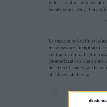
indossato allo stesso evento 
testate come
Vanity Fair, Ell
Cont
La tonalità può definirsi
clas
ma abbastanza
originale
da s
contraddistinti dal solito ros
caratterizzato da una struttu
dei fianchi, anche grazie a d
all’altezza della vita.
diredonna.