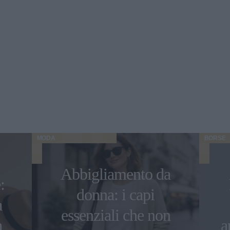
MODA
BORSE
Abbigliamento da
:
donna: i capi
à
essenziali che non
a
a