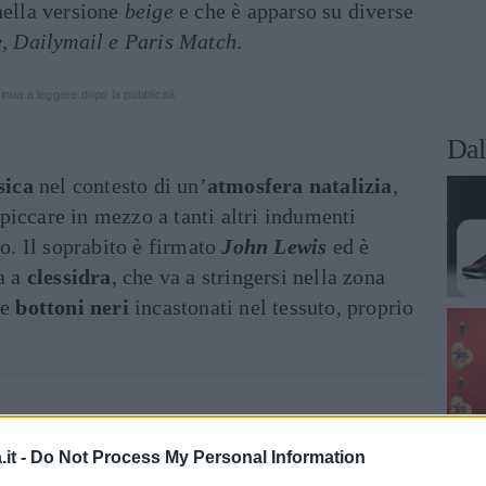
nella versione
beige
e che è apparso su diverse
e, Dailymail e Paris Match
.
inua a leggere dopo la pubblicità
Dal
sica
nel contesto di un’
atmosfera natalizia
,
piccare in mezzo a tanti altri indumenti
so. Il soprabito è firmato
John Lewis
ed è
ra a
clessidra
, che va a stringersi nella zona
ue
bottoni neri
incastonati nel tessuto, proprio
it -
Do Not Process My Personal Information