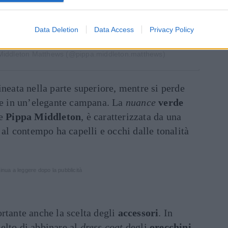
Data Deletion
Data Access
Privacy Policy
 Middleton Matthews (@pippa.middleton.matthews)
ineata nella parte superiore, mentre si perde
nde in un’elegante campana. La
nuance
verde
me
Pippa Middleton
, è caratterizzata da una
 al contempo ha capelli e occhi dalle tonalità
inua a leggere dopo la pubblicità
rtante anche la scelta degli
accessori
. In
elto di abbinare al
dress coat
degli
orecchini