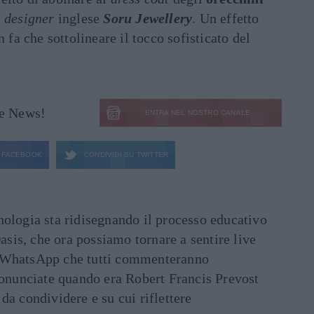
l
designer
inglese
Soru Jewellery
. Un effetto
n fa che sottolineare il tocco sofisticato del
le News!
ENTRA NEL NOSTRO CANALE
FACEBOOK
CONDIVIDI SU
TWITTER
ecnologia sta ridisegnando il processo educativo
asis, che ora possiamo tornare a sentire live
ati WhatsApp che tutti commenteranno
ronunciate quando era Robert Francis Prevost
e da condividere e su cui riflettere