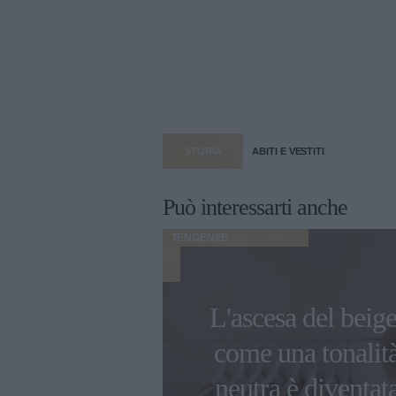
STORIA
ABITI E VESTITI
Può interessarti anche
TENDENZE
ed eleganza:
L'ascesa del beige
modello di
come una tonalit
kers New
neutra è diventat