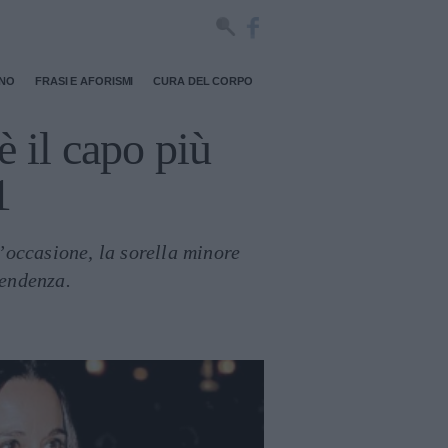
RNO
FRASI E AFORISMI
CURA DEL CORPO
è il capo più
1
l’occasione, la sorella minore
tendenza.