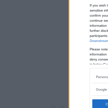
If you wish 
sensitive in
confirm you
continue se
information 
further disc
participants
Downstream 
Please note
information 
deny consent
Visualiz
in below Go
Persona
Google 