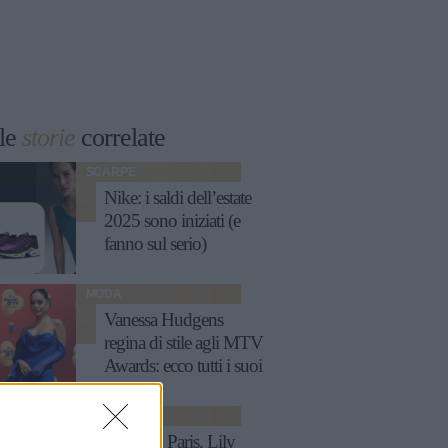
le
storie
correlate
SCARPE
Nike: i saldi dell’estate
2025 sono iniziati (e
fanno sul serio)
MODA
Vanessa Hudgens
regina di stile agli MTV
Awards: ecco tutti i suoi
look
MODA
Emily in Paris, Lily