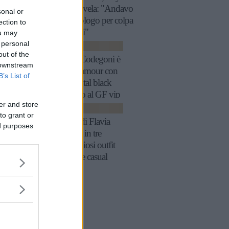
Collins svela: "Andavo
sonal or
dal podologo per colpa
ection to
dei tacchi"
ou may
 personal
MODA
out of the
Sophie Codegoni è
 downstream
super glamour con
B’s List of
l’abito total black
indossato al GF vip
er and store
MODA
to grant or
Lo stile di Flavia
ed purposes
Pennetta in tre
meravigliosi outfit
eleganti e casual