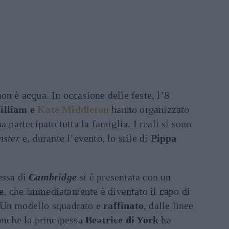
non è acqua. In occasione delle feste, l’8
William e
Kate Middleton
hanno organizzato
ha partecipato tutta la famiglia. I reali si sono
nster
e, durante l’evento, lo stile di
Pippa
essa di
Cambridge
si è presentata con un
e
, che immediatamente è diventato il capo di
 Un modello squadrato e
raffinato
, dalle linee
anche la principessa
Beatrice di York
ha