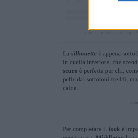
Un post condiviso da Pippa
La
silhouette
è appena sottol
in quella inferiore, che sce
scuro
è perfetta per chi, co
pelle dai sottotoni freddi, ma
calde.
Cont
Per completare il
look
è impo
questo caso,
Middleton
ha sc