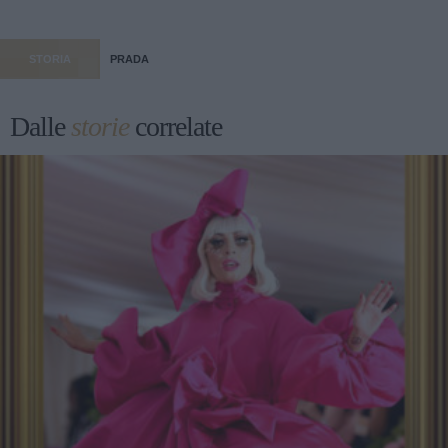
STORIA
PRADA
Dalle
storie
correlate