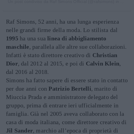
Un post condiviso da
Raf Simons Official
(@rafsimons) in data:
2
Raf Simons, 52 anni, ha una lunga esperienza
nelle grandi firme della moda. Lo stilista dal
1995
ha una sua
linea di abbigliamento
maschile
, parallela alle altre sue collaborazioni.
Infatti è stato direttore creativo di
Christian
Dior
, dal 2012 al 2015, e poi di
Calvin Klein
,
dal 2016 al 2018.
Simons ha fatto sapere di essere stato in contatto
per due anni con
Patrizio Bertelli
, marito di
Miuccia Prada e amministratore delegato del
gruppo, prima di entrare ieri ufficialmente in
famiglia. Già nel 2005 aveva collaborato con la
casa di moda italiana, come direttore creativo di
Jil Sander
, marchio all’epoca di proprietà di