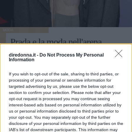
MODA
Prada e la moda nell'arena
Al Deposito della Fondazione Prada la moda della maison
diredonna.it -
Do Not Process My Personal
Information
italiana scende nell'arena, tra materiali ecosostenibili e tagli
sartoriali.
If you wish to opt-out of the sale, sharing to third parties, or
FRANCESCA ROMANA BUFFETTI
processing of your personal or sensitive information for
targeted advertising by us, please use the below opt-out
section to confirm your selection. Please note that after your
opt-out request is processed you may continue seeing
interest-based ads based on personal information utilized by
us or personal information disclosed to third parties prior to
your opt-out. You may separately opt-out of the further
disclosure of your personal information by third parties on the
IAB’s list of downstream participants. This information may