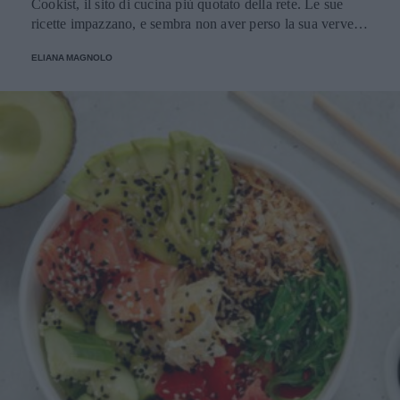
Cookist, il sito di cucina più quotato della rete. Le sue
ricette impazzano, e sembra non aver perso la sua verve
dopo la sua eliminazione a Masterchef... Anzi, ci stà
ELIANA MAGNOLO
veramente stupendo.