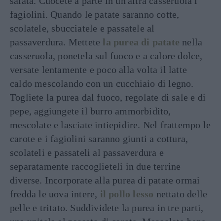
salata. Cuocete a parte in un'altra casseruola i
fagiolini. Quando le patate saranno cotte,
scolatele, sbucciatele e passatele al
passaverdura. Mettete
la purea di patate
nella
casseruola, ponetela sul fuoco e a calore dolce,
versate lentamente e poco alla volta il latte
caldo mescolando con un cucchiaio di legno.
Togliete la purea dal fuoco, regolate di sale e di
pepe, aggiungete il burro ammorbidito,
mescolate e lasciate intiepidire. Nel frattempo le
carote e i fagiolini saranno giunti a cottura,
scolateli e passateli al passaverdura e
separatamente raccoglieteli in due terrine
diverse. Incorporate alla purea di patate ormai
fredda le uova intere,
il pollo lesso
nettato delle
pelle e tritato. Suddividete la purea in tre parti,