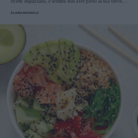
ricette impazzano, e sembra non aver perso la sua verve
dopo la sua eliminazione a Masterchef... Anzi, ci stà
ELIANA MAGNOLO
veramente stupendo.