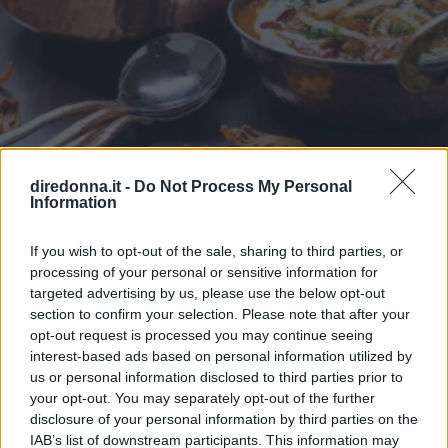
CUCINA
diredonna.it -
Do Not Process My Personal
10 piatti da provare al ristorante
Information
indiano
If you wish to opt-out of the sale, sharing to third parties, or
processing of your personal or sensitive information for
Dal pollo Tikka Masala agli irresistibili samosa: 10 ricette
targeted advertising by us, please use the below opt-out
da provare assolutamente.
section to confirm your selection. Please note that after your
opt-out request is processed you may continue seeing
IRENE DE ROSSI
interest-based ads based on personal information utilized by
us or personal information disclosed to third parties prior to
your opt-out. You may separately opt-out of the further
disclosure of your personal information by third parties on the
IAB’s list of downstream participants. This information may