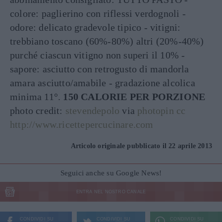
colore: paglierino con riflessi verdognoli -
odore: delicato gradevole tipico - vitigni:
trebbiano toscano (60%-80%) altri (20%-40%)
purché ciascun vitigno non superi il 10% -
sapore: asciutto con retrogusto di mandorla
amara asciutto/amabile - gradazione alcolica
minima 11°.
150 CALORIE PER PORZIONE
photo credit:
stevendepolo
via
photopin
cc
http://www.ricettepercucinare.com
Articolo originale pubblicato il 22 aprile 2013
Seguici anche su Google News!
ENTRA NEL NOSTRO CANALE
CONDIVIDI SU
CONDIVIDI SU
CONDIVIDI SU