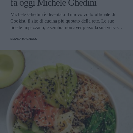
fa oggi Michele Ghedini
Michele Ghedini è diventato il nuovo volto ufficiale di
Cookist, il sito di cucina più quotato della rete. Le sue
ricette impazzano, e sembra non aver perso la sua verve
dopo la sua eliminazione a Masterchef... Anzi, ci stà
ELIANA MAGNOLO
veramente stupendo.