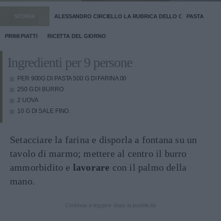
STORIA
ALESSANDRO CIRCIELLO LA RUBRICA DELLO CHEF
PASTA
PRIMI PIATTI
RICETTA DEL GIORNO
Ingredienti per 9 persone
PER 900G DI PASTA 500 G DI FARINA 00
250 G DI BURRO
2 UOVA
10 G DI SALE FINO.
Setacciare la farina e disporla a fontana su un
tavolo di marmo; mettere al centro il burro
ammorbidito e
lavorare
con il palmo della
mano.
Continua a leggere dopo la pubblicità