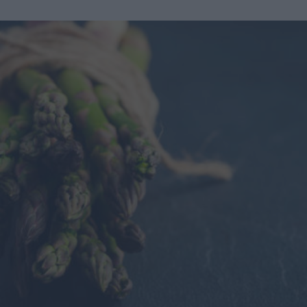
oliva, sale e pepe Procedimento In una padella oliata fate
appassire un tritato di cipolla, sedano e carota,
aggiungendo pancetta frullata finché il grasso non si è
sciolto. Unite un bicchiere di passata di pomodoro e fate
insaporire per 5 minuti. Versate il farro e un litro di acqua
calda. Quando è quasi cotto aggiungete un barattolo di
ceci precotti, per metà interi e per metà passati. Mescolate
e servite il piatto caldo.