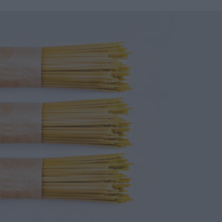
portarlo in tavola. Ma cos’è di preciso il farro perlato?
Presto detto. Il farro è un cereale antichissimo, che si
presenta in natura “vestito” di una pellicola esterna
chiamata glumetta, ricca di fibre, ma anche di vitamine e
minerali. Con questa pellicola, il cereale è molto nutriente,
ma deve anche subire una cottura particolarmente lunga.
Per questo in commercio si trovano due varianti più
diffuse, il farro decorticato e il farro perlato. Il primo è solo
privo della glumetta; il secondo è sottoposto a un ulteriore
processo di raffinazione, simile a quello del riso e
dell’orzo. I chicchi del farro, dopo la perlatura, appaiono
più chiari, sono più digeribili e cuociono in fretta. Farro
perlato: proprietà, calorie e valori nutrizionali Il farro,
anche quello perlato, contiene glutine, e dunque non è
adatto a una dieta per celiaci. Le sue caratteristiche sono
simili a quelle del frumento. Generalmente, 100 g di
prodotto offrono 352 calorie e: Grassi 1,7 g, di cui acidi
grassi saturi 0,4 g Carboidrati 71 g, di cui zuccheri 1,1 g
Fibre 7 g Proteine 14 g Sale 0,06 g. Il farro è un potente
antiossidante, aiuta a regolare l’attività dell’intestino,