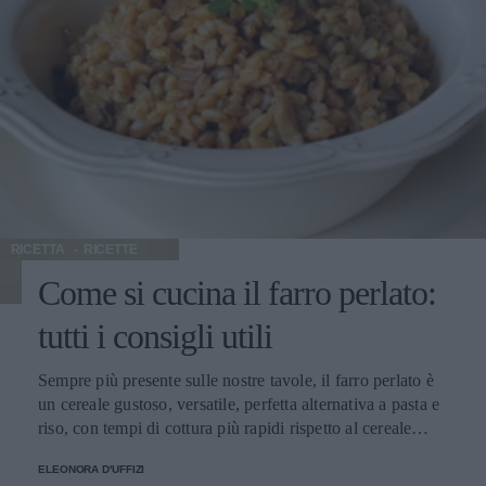
RICETTA
RICETTE
Come si cucina il farro perlato:
tutti i consigli utili
Sempre più presente sulle nostre tavole, il farro perlato è
un cereale gustoso, versatile, perfetta alternativa a pasta e
riso, con tempi di cottura più rapidi rispetto al cereale
integrale e poche calorie: dalla nostra redazione, tutti i
ELEONORA D'UFFIZI
consigli su come si cucina, con le ricette più sfiziose per