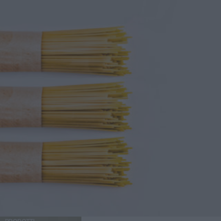
Presto detto. Il farro è un cereale antichissimo, che si
presenta in natura “vestito” di una pellicola esterna
chiamata glumetta, ricca di fibre, ma anche di vitamine e
minerali. Con questa pellicola, il cereale è molto nutriente,
ma deve anche subire una cottura particolarmente lunga.
Per questo in commercio si trovano due varianti più
diffuse, il farro decorticato e il farro perlato. Il primo è solo
privo della glumetta; il secondo è sottoposto a un ulteriore
processo di raffinazione, simile a quello del riso e
dell’orzo. I chicchi del farro, dopo la perlatura, appaiono
più chiari, sono più digeribili e cuociono in fretta. Farro
perlato: proprietà, calorie e valori nutrizionali Il farro,
anche quello perlato, contiene glutine, e dunque non è
adatto a una dieta per celiaci. Le sue caratteristiche sono
simili a quelle del frumento. Generalmente, 100 g di
prodotto offrono 352 calorie e: Grassi 1,7 g, di cui acidi
grassi saturi 0,4 g Carboidrati 71 g, di cui zuccheri 1,1 g
Fibre 7 g Proteine 14 g Sale 0,06 g. Il farro è un potente
antiossidante, aiuta a regolare l’attività dell’intestino,
regala grazie alle fibre e alle proteine un senso di sazietà
duraturo, fornisce carboidrati di buona qualità, che non