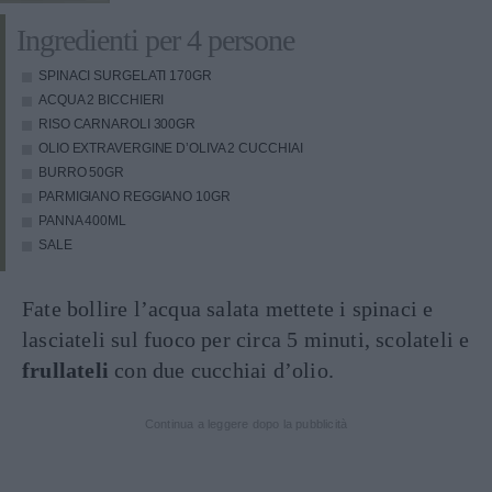
Ingredienti per 4 persone
SPINACI SURGELATI
170GR
ACQUA
2 BICCHIERI
RISO CARNAROLI
300GR
OLIO EXTRAVERGINE D’OLIVA
2 CUCCHIAI
BURRO
50GR
PARMIGIANO REGGIANO
10GR
PANNA
400ML
SALE
Fate bollire l’acqua salata mettete i spinaci e
lasciateli sul fuoco per circa 5 minuti, scolateli e
frullateli
con due cucchiai d’olio.
Continua a leggere dopo la pubblicità