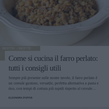
RICETTA
RICETTE
Come si cucina il farro perlato:
tutti i consigli utili
Sempre più presente sulle nostre tavole, il farro perlato è
un cereale gustoso, versatile, perfetta alternativa a pasta e
riso, con tempi di cottura più rapidi rispetto al cereale
integrale e poche calorie: dalla nostra redazione, tutti i
ELEONORA D'UFFIZI
consigli su come si cucina, con le ricette più sfiziose per
portarlo in tavola. Ma cos’è di preciso il farro perlato?