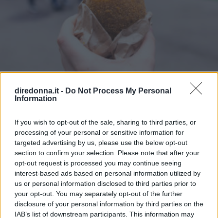
frattempo fate rosolare la cipolla nell’olio, aggiungete le
zucchine a rondelle, fate cuocere 10 minuti, aggiungere lo
zafferano sciolto in poca acqua di cottura, sale e pepe.
Dopo 5 minuti aggiungete il bicchiere di latte, il farro
scolato e fate saltare per qualche minuto. Mantecate con
parmigiano e servite con una spolverata di erba cipollina
tritata. Farro, fagiolini e soia Ingredienti 300 g di farro
perlato 80 g di germogli di soia 250 g di fagiolini 3 uova 1
peperone 1 cipolla salsa di soia, olio extravergine di oliva,
diredonna.it -
Do Not Process My Personal
Information
sale e pepe Procedimento Fate bollire i fagiolini,
scolandoli al dente. Nel frattempo lessate il farro. Rompete
le uova in una padella oliata e strapazzatele. In un’altra
If you wish to opt-out of the sale, sharing to third parties, or
RICETTE
processing of your personal or sensitive information for
padella rosolate la cipolla in olio, aggiungete un peperone
Quale riso usare per l'arancino
targeted advertising by us, please use the below opt-out
a striscioline e fate saltare a fuoco vivo. Aggiungete
section to confirm your selection. Please note that after your
germogli di soia, il farro, i fagiolini e salsa di soia. Cuocete
siciliano
opt-out request is processed you may continue seeing
un paio di minuti e aggiungete le uova strapazzate. Zuppa
interest-based ads based on personal information utilized by
di farro e ceci Ingredienti 150 g di farro perlato 1 barattolo
Scoprite tutte le varianti e i trucchetti per cucinare gli
us or personal information disclosed to third parties prior to
di ceci 100 g di passata di pomodoro 1 cipolla, 1 carota, 1
arancini di riso, ricetta siciliana ricca di sapore e facilissima
your opt-out. You may separately opt-out of the further
costa di sedano 40 g di pancetta tesa olio extravergine di
da realizzare
disclosure of your personal information by third parties on the
oliva, sale e pepe Procedimento In una padella oliata fate
IAB’s list of downstream participants. This information may