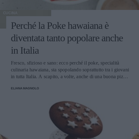
CUCINA
Perché la Poke hawaiana è
diventata tanto popolare anche
in Italia
Fresco, sfizioso e sano: ecco perché il poke, specialità
culinaria hawaiana, sta spopolando soprattutto tra i giovani
in tutta Italia. A scapito, a volte, anche di una buona pizza.
E voi di quale team siete: poke o pizza?
ELIANA MAGNOLO