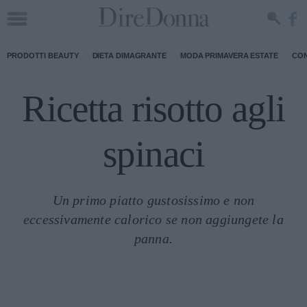
PRODOTTI BEAUTY
DIETA DIMAGRANTE
MODA PRIMAVERA ESTATE
CON
Ricetta risotto agli
spinaci
Un primo piatto gustosissimo e non
eccessivamente calorico se non aggiungete la
panna.