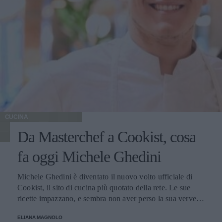
CUCINA
Da Masterchef a Cookist, cosa
fa oggi Michele Ghedini
Michele Ghedini è diventato il nuovo volto ufficiale di
Cookist, il sito di cucina più quotato della rete. Le sue
ricette impazzano, e sembra non aver perso la sua verve
dopo la sua eliminazione a Masterchef... Anzi, ci stà
ELIANA MAGNOLO
veramente stupendo.