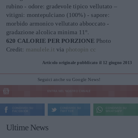
rubino - odore: gradevole tipico vellutato –
vitigni: montepulciano (100%) - sapore:
morbido armonico vellutato abboccato -
gradazione alcolica minima 11°.
620 CALORIE PER PORZIONE
Photo
Credit:
manulele.it
via
photopin
cc
Articolo originale pubblicato il 12 giugno 2013
Seguici anche su Google News!
ENTRA NEL NOSTRO CANALE
CONDIVIDI SU
CONDIVIDI SU
CONDIVIDI SU
FACEBOOK
TWITTER
WHATSAPP
Ultime News