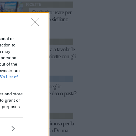
RICETTE
Quale riso usare per
l'arancino siciliano
sonal or
RICETTE
ection to
Primavera a tavola: le
ou may
migliori ricette con gli
 personal
asparagi
out of the
 downstream
B’s List of
FITNESS
La sera meglio
mangiare riso o pasta?
er and store
to grant or
ed purposes
RICETTE
Menu mimosa per la
Festa della Donna