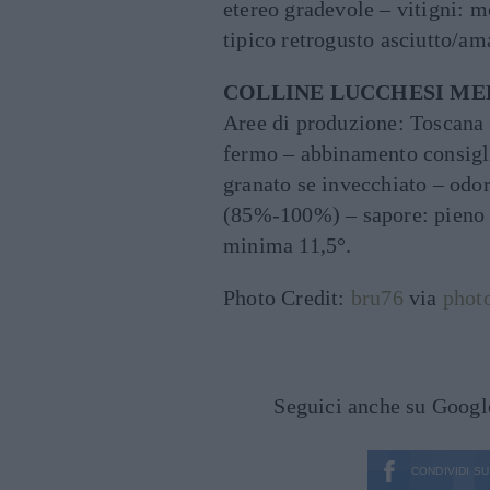
etereo gradevole – vitigni: 
tipico retrogusto asciutto/am
COLLINE LUCCHESI M
Aree di produzione: Toscana –
fermo – abbinamento consigl
granato se invecchiato – odor
(85%-100%) – sapore: pieno a
minima 11,5°.
Photo Credit:
bru76
via
phot
Seguici anche su Goog
CONDIVIDI SU