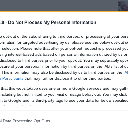
it -
Do Not Process My Personal Information
chi
to opt-out of the sale, sharing to third parties, or processing of your per
formation for targeted advertising by us, please use the below opt-out s
r selection. Please note that after your opt-out request is processed y
eing interest-based ads based on personal information utilized by us or
disclosed to third parties prior to your opt-out. You may separately opt-
losure of your personal information by third parties on the IAB’s list of
. This information may also be disclosed by us to third parties on the
IA
Participants
that may further disclose it to other third parties.
 that this website/app uses one or more Google services and may gath
including but not limited to your visit or usage behaviour. You may click 
 to Google and its third-party tags to use your data for below specifi
ogle consent section.
MO/FRIZZANTE (asciutto/amabile)
l Data Processing Opt Outs
LOT