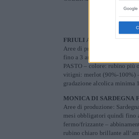
Google 
Cont
FRIULI ANNIA MERLOT
Aree di produzione: Friuli V
fino a 3 anni caratteristich
PASTO – colore: rubino più o
vitigni: merlot (90%-100%) 
gradazione alcolica minima 1
MONICA DI SARDEGNA FE
Aree di produzione: Sardegn
mesi obbligatori quindi fino a
fermo/frizzante – abbinamen
rubino chiaro brillante all’