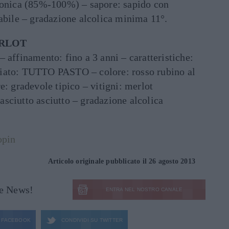
monica (85%-100%) – sapore: sapido con
abile – gradazione alcolica minima 11°.
ERLOT
 affinamento: fino a 3 anni – caratteristiche:
iato: TUTTO PASTO – colore: rosso rubino al
e: gradevole tipico – vitigni: merlot
sciutto asciutto – gradazione alcolica
opin
Articolo originale pubblicato il 26 agosto 2013
le News!
ENTRA NEL NOSTRO CANALE
FACEBOOK
CONDIVIDI SU
TWITTER