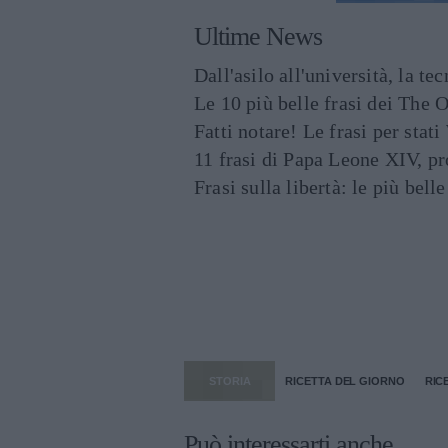
Ultime News
Dall'asilo all'università, la t
Le 10 più belle frasi dei The O
Fatti notare! Le frasi per st
11 frasi di Papa Leone XIV, p
Frasi sulla libertà: le più bell
STORIA
RICETTA DEL GIORNO
RIC
Può interessarti anche