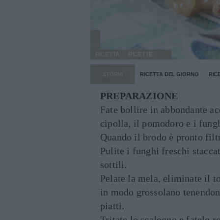
RICETTA
RICETTE
STORIA
RICETTA DEL GIORNO
RIC
PREPARAZIONE
Fate bollire in abbondante ac
cipolla, il pomodoro e i fung
Quando il brodo è pronto filtr
Pulite i funghi freschi stacca
sottili.
Pelate la mela, eliminate il t
in modo grossolano tenendone
piatti.
Tritate lo scalogno e fatelo r