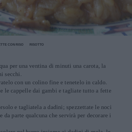
ETTE CON RISO
RISOTTO
qua per una ventina di minuti una carota, la
hi secchi.
atelo con un colino fine e tenetelo in caldo.
te le cappelle dai gambi e tagliate tutto a fette
orsolo e tagliatela a dadini; spezzettate le noci
 da parte qualcuna che servirà per decorare i
osolare nel burro insieme ai dadini di mela, le