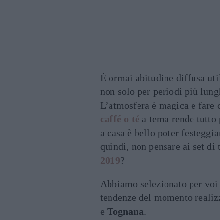
È ormai abitudine diffusa uti
non solo per periodi più lungh
L’atmosfera è magica e fare
caffé o té
a tema rende tutto 
a casa è bello poter festeggi
quindi, non pensare ai set di 
2019
?
Abbiamo selezionato per voi l
tendenze del momento realizz
e
Tognana
.