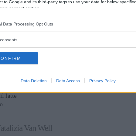
 to Google and its third-party tags to use your data for below specifi
ogle consent section.
l Data Processing Opt Outs
 Amazon)
azze e due piattini invernali della linea
consents
principalmente per i più piccoli. Realizzate in
. Disegnate da
Miriam Mirri
.
CONFIRM
inua a leggere dopo la pubblicità
Data Deletion
Data Access
Privacy Policy
il latte
ro
atalizia Van Well