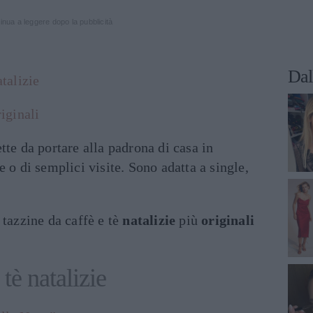
inua a leggere dopo la pubblicità
Dal
atalizie
riginali
tte da portare alla padrona di casa in
 o di semplici visite. Sono adatta a single,
tazzine da caffè e tè
natalizie
più
originali
 tè natalizie