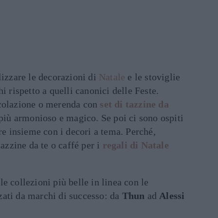
lizzare le decorazioni di
Natale
e le stoviglie
i rispetto a quelli canonici delle Feste.
 colazione o merenda con
set di tazzine da
più armonioso e magico. Se poi ci sono ospiti
are insieme con i decori a tema. Perché,
tazzine da te o caffé per i
regali di Natale
e collezioni più belle in linea con le
ati da marchi di successo: da
Thun
ad
Alessi