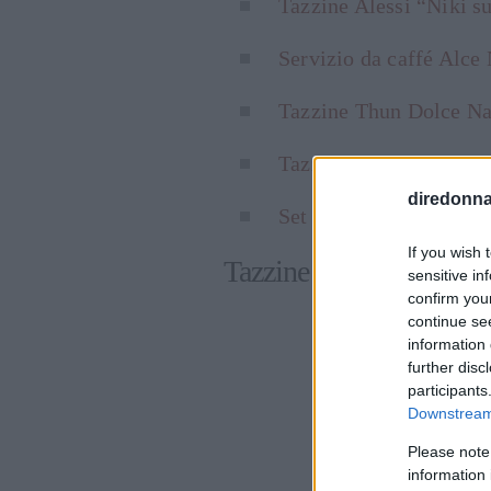
Tazzine Alessi “Niki s
Servizio da caffé Alce
Tazzine Thun Dolce Na
Tazzine H&H Cavallin
diredonna.
Set Magia di Natale Va
If you wish 
Tazzine Alessi “Niki su
sensitive in
confirm you
continue se
information 
further disc
participants
Downstream 
Please note
information 