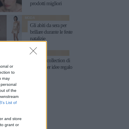
prodotti migliori
MODA
Gli abiti da sera per
brillare durante le feste
natalizie
MODA
Capsule collection di
sonal or
Natale, per idee regalo
ection to
wow!
ou may
 personal
out of the
 downstream
B’s List of
er and store
to grant or