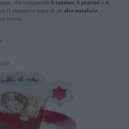
ersone, che comprende
6 tazzine
,
6 piattini
e
6
con il simpatico tema di un
alce natalizia
,
tra tavola.
ro
ale