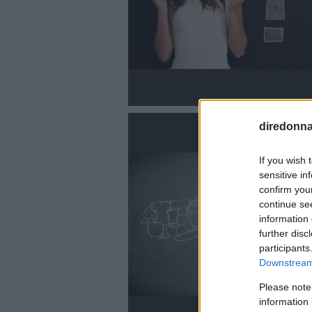
diredonna.
If you wish 
sensitive in
confirm you
continue se
information 
further disc
participants
Downstream 
Please note
information 