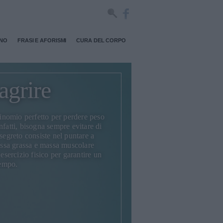
RNO
FRASI E AFORISMI
CURA DEL CORPO
grire
 binomio perfetto per
perdere peso
nfatti, bisogna sempre evitare di
 segreto consiste nel puntare a
massa grassa e massa muscolare
esercizio fisico
per garantire un
tempo.