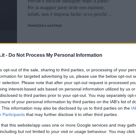
Perché è difficile dimagrire dopo il parto?
Per la maggior parte delle neo-mamme,
infatti, non è impresa facile: ecco perché e
come comportarsi.
FRANCESCA GASTALDI
FITNESS
it -
Do Not Process My Personal Information
Cosa fa dimagrire
to opt-out of the sale, sharing to third parties, or processing of your per
veramente ed è
formation for targeted advertising by us, please use the below opt-out s
r selection. Please note that after your opt-out request is processed y
scientificamente
eing interest-based ads based on personal information utilized by us or
disclosed to third parties prior to your opt-out. You may separately opt-
provato
losure of your personal information by third parties on the IAB’s list of
. This information may also be disclosed by us to third parties on the
IA
Cosa fa dimagrire veramente e
Participants
that may further disclose it to other third parties.
scientificamente provato? Chi vuole
 that this website/app uses one or more Google services and may gath
perdere peso districarsi tra tante diete
including but not limited to your visit or usage behaviour. You may click 
dimagranti proposte: i consigli.