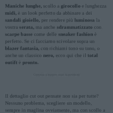
Maniche lunghe,
scollo a
girocollo
e lunghezza
midi,
è un look perfetto da abbinare a dei
sandali gioiello,
per rendere più
luminosa
la
vostra
serata,
ma anche
sdrammatizzato
con
scarpe basse
come delle
sneaker fashion
è
perfetto. Se ci facciamo scivolare sopra un
blazer fantasia,
con richiami tono su tono, o
anche un classico
nero,
ecco qui che il
total
outift
è
pronto.
Continua a leggere dopo la pubblicità
Il dettaglio cut out pensate non sia per tutte?
Nessuno problema, scegliere un modello,
sempre in maglina ovviamente, ma con scollo a