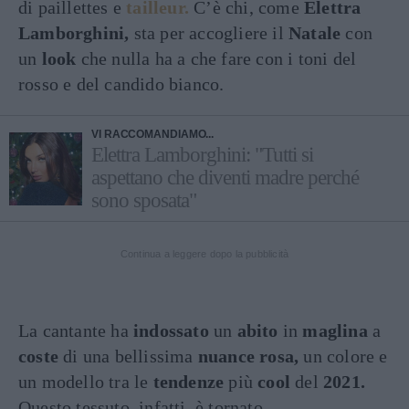
di paillettes e
tailleur.
C’è chi, come
Elettra
Lamborghini,
sta per accogliere il
Natale
con
un
look
che nulla ha a che fare con i toni del
rosso e del candido bianco.
VI RACCOMANDIAMO...
Elettra Lamborghini: "Tutti si
aspettano che diventi madre perché
sono sposata"
Continua a leggere dopo la pubblicità
La cantante ha
indossato
un
abito
in
maglina
a
coste
di una bellissima
nuance rosa,
un colore e
un modello tra le
tendenze
più
cool
del
2021.
Questo tessuto, infatti, è tornato