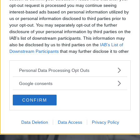
ATTUALITÀ
opt-out request is processed you may continue seeing
interest-based ads based on personal information utilized by
Dall'asilo all'università, la
us or personal information disclosed to third parties prior to
tecnologia sta ridisegnando il
your opt-out. You may separately opt-out of the further
disclosure of your personal information by third parties on the
processo educativo
IAB’s list of downstream participants. This information may
also be disclosed by us to third parties on the
IAB’s List of
Downstream Participants
that may further disclose it to other
Il progresso tecnologico ha un andamento che si ripete
third parties.
secondo criteri simili: c'è sempre un momento ben preciso
in cui un'innovazione smette di essere soltanto una
Please note that this website/app uses one or more Google
Personal Data Processing Opt Outs
tendenza e diventa un pilastro della società.
services and may gather and store information including but
REDAZIONE DIREDONNA
not limited to your visit or usage behaviour. You may click to
Google consents
grant or deny consent to Google and its third-party tags to
use your data for below specified purposes in below Google
CONFIRM
consent section.
Data Deletion
Data Access
Privacy Policy