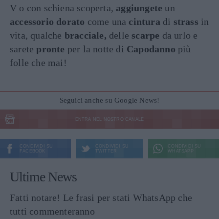
V o con schiena scoperta,
aggiungete
un
accessorio dorato
come una
cintura
di
strass
in
vita, qualche
bracciale,
delle
scarpe
da urlo e
sarete
pronte
per la notte di
Capodanno
più
folle che mai!
Seguici anche su Google News!
ENTRA NEL NOSTRO CANALE
CONDIVIDI SU
CONDIVIDI SU
CONDIVIDI SU
FACEBOOK
TWITTER
WHATSAPP
Ultime News
Fatti notare! Le frasi per stati WhatsApp che
tutti commenteranno