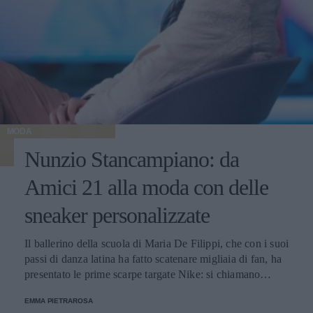
MODA
Nunzio Stancampiano: da
Amici 21 alla moda con delle
sneaker personalizzate
Il ballerino della scuola di Maria De Filippi, che con i suoi
passi di danza latina ha fatto scatenare migliaia di fan, ha
presentato le prime scarpe targate Nike: si chiamano
NS10, sulla tomaia in pelle bianca hanno dettagli oro e
EMMA PIETRAROSA
glitter, e costano 249,90 euro.