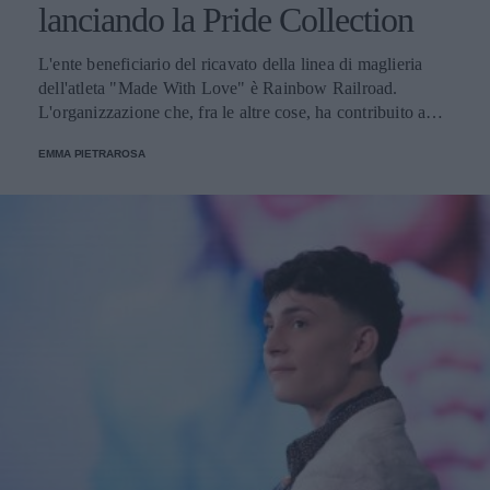
lanciando la Pride Collection
L'ente beneficiario del ricavato della linea di maglieria
dell'atleta "Made With Love" è Rainbow Railroad.
L'organizzazione che, fra le altre cose, ha contribuito a
portare il primo gruppo di afgani queer nel Regno Unito,
EMMA PIETRAROSA
dopo il ritorno al potere dei talebani.