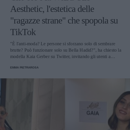
Aesthetic, l'estetica delle
"ragazze strane" che spopola su
TikTok
"È l'anti-moda? Le persone si sforzano solo di sembrare
brutte? Può funzionare solo su Bella Hadid?", ha chiesto la
modella Kaia Gerber su Twitter, invitando gli utenti a
discutere di questo nuovo stile, che sta spopolando anche
EMMA PIETRAROSA
tra le celebrities.