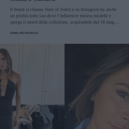
Il brand si chiama State of Soleil e su Instagram ha anche
un profilo tutto suo dove l’influencer mostra modelli e
spiega il mood della collezione, acquistabile dal 18 maggio
2022. I bikini sono dedicati agli elementi naturali: acqua,
EMMA PIETRAROSA
aria, fuoco, spirito e terra e sono sensuali e colorati.