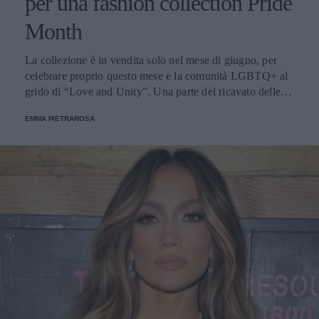
per una fashion collection Pride
Month
La collezione è in vendita solo nel mese di giugno, per
celebrare proprio questo mese e la comunità LGBTQ+ al
grido di “Love and Unity”. Una parte del ricavato delle
vendite verrà devoluto a Gender Spectrum, ente di
EMMA PIETRAROSA
beneficenza scelto dalla cantante e dalla stilista, per il suo
lavoro a sostegno dei giovani adolescenti queer.