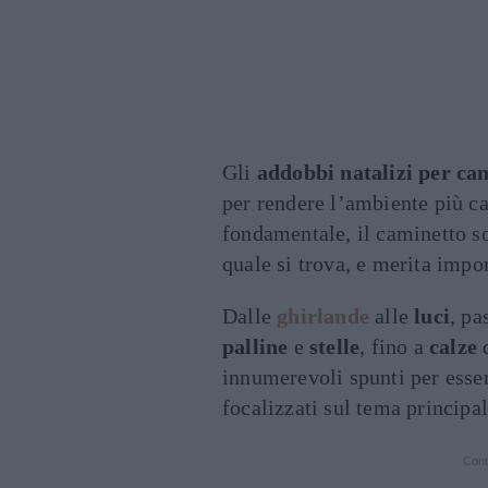
Gli
addobbi natalizi per ca
per rendere l’ambiente più cal
fondamentale, il caminetto s
quale si trova, e merita impo
Dalle
ghirlande
alle
luci
, p
palline
e
stelle
, fino a
calze
d
innumerevoli spunti per esse
focalizzati sul tema principal
Cont