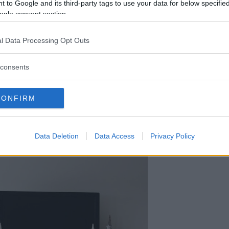
 to Google and its third-party tags to use your data for below specifi
ifoglio, e appendere ghirlande, nastri e le
ogle consent section.
l Data Processing Opt Outs
 Natale, ma anche con l’arredamento del
i addobbi variano da quelli più
tradizionali
a
consents
CONFIRM
inua a leggere dopo la pubblicità
Data Deletion
Data Access
Privacy Policy