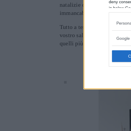
deny consent
natalizie o rami di pino e agr
in below Go
immancabili luci.
Persona
Tutto a tema non solo con il
vostro salotto. Per questo gl
Google 
quelli più
originali
.
Cont