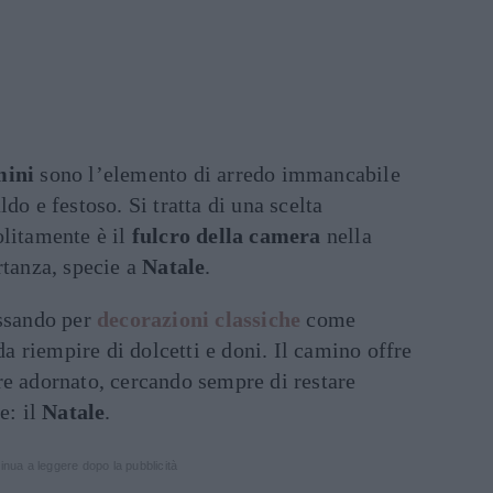
mini
sono l’elemento di arredo immancabile
do e festoso. Si tratta di una scelta
olitamente è il
fulcro della camera
nella
rtanza, specie a
Natale
.
assando per
decorazioni classiche
come
a riempire di dolcetti e doni. Il camino offre
re adornato, cercando sempre di restare
e: il
Natale
.
inua a leggere dopo la pubblicità