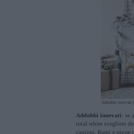
Addobbi innevati (
Addobbi innevati
: se 
total white scegliete de
camino. Rami e pigne co