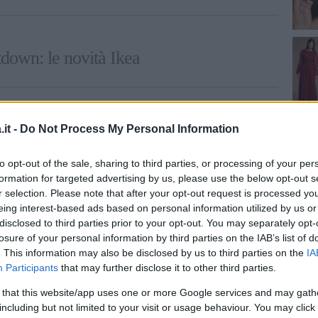
down: le novità Ikea
er camini: le idee
it -
Do Not Process My Personal Information
oderne e tradizionali
, per addobbare il
to opt-out of the sale, sharing to third parties, or processing of your per
insieme.
formation for targeted advertising by us, please use the below opt-out s
r selection. Please note that after your opt-out request is processed y
eing interest-based ads based on personal information utilized by us or
inua a leggere dopo la pubblicità
disclosed to third parties prior to your opt-out. You may separately opt-
losure of your personal information by third parties on the IAB’s list of
. This information may also be disclosed by us to third parties on the
IA
te solitamente la possibilità di scegliere tra
Participants
that may further disclose it to other third parties.
Accanto alle vostre foto di famiglia potrete
 that this website/app uses one or more Google services and may gath
ca o terracotta, al centro un cesto con palline
including but not limited to your visit or usage behaviour. You may click 