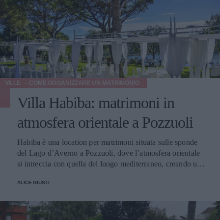
VILLE
COME ORGANIZZARE UN MATRIMONIO
Villa Habiba: matrimoni in
atmosfera orientale a Pozzuoli
Habiba è una location per matrimoni situata sulle sponde
del Lago d’Averno a Pozzuoli, dove l’atmosfera orientale
si intreccia con quella del luogo mediterraneo, creando un
connubio magico e particolare. La villa è immersa in un
ALICE GIUSTI
parco e si affaccia sul tempio dedicato ad Apollo. Spazio e
Coperti Servizi Menu Prezzi Contatti Spazi e numero di
coperti Habiba dispone di sale interne dallo stile e
l’atmosfera orientale ed esotica, con tappeti tipici della