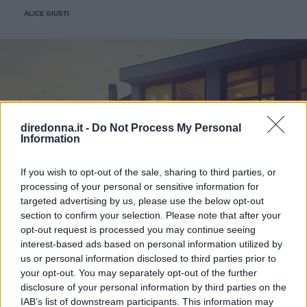
e Coperti Servizi Menu Prezzi Contatti Spazi e numero di
ALICE GIUSTI
coperti Capo Santa Fortunata può accogliere il ricevimento
di nozze nel grande giardino che circonda la struttura o
nella sala ricevimenti ampia ed elegante con una terrazza
panoramica. L’atmosfera è esclusiva, grazie
all’illuminazione con luci di candela, ai profumi di fiori
d’arancio e di limoni e alla brezza proveniente dalle
bocche di Capri. La struttura può ospitare fino a 500
persone. Servizi offerti Capo Santa Fortunata ospita un
diredonna.it -
Do Not Process My Personal
solo evento al giorno senza restrizioni orarie e si avvale di
Information
uno staff qualificato per gli allestimenti e le
personalizzazioni. Gli sposi possono richiedere il
If you wish to opt-out of the sale, sharing to third parties, or
pernottamento nella suite nuziale e celebrare il rito del
processing of your personal or sensitive information for
matrimonio all’interno del giardino della villa. Menu Capo
targeted advertising by us, please use the below opt-out
Santa Fortunata ha un proprio staff specializzato in vari
section to confirm your selection. Please note that after your
tipi di cucina – tradizionale, regionale e mediterranea. I
opt-out request is processed you may continue seeing
menu sono personalizzabili e si possono richiedere anche
interest-based ads based on personal information utilized by
soluzioni per ospiti vegetariani, vegani o con intolleranze
us or personal information disclosed to third parties prior to
your opt-out. You may separately opt-out of the further
alimentari. Anche la torta nuziale è servita dalla struttura.
disclosure of your personal information by third parties on the
Costo I menu hanno un costo di partenza di 180€, ma è
IAB’s list of downstream participants. This information may
necessario richiedere un preventivo per i dettagli. Contatti