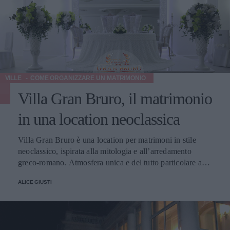
17. È possibile anche inviare una email a
biagio34@hotmail.com.
VILLE
COME ORGANIZZARE UN MATRIMONIO
Villa Gran Bruro, il matrimonio
in una location neoclassica
Villa Gran Bruro è una location per matrimoni in stile
neoclassico, ispirata alla mitologia e all’arredamento
greco-romano. Atmosfera unica e del tutto particolare a
Castellammare di Stabbia, in provincia di Napoli. Spazio e
ALICE GIUSTI
Coperti Servizi Menu Prezzi Contatti Spazi e numero di
coperti Villa Gran Bruro dispone di tre sale interne: la Sala
Tempio, affrescata ed elegante, la Sala Nettuno, nei toni
del blu, e la Sala Lucillo, arredata con ampi tendaggi. La