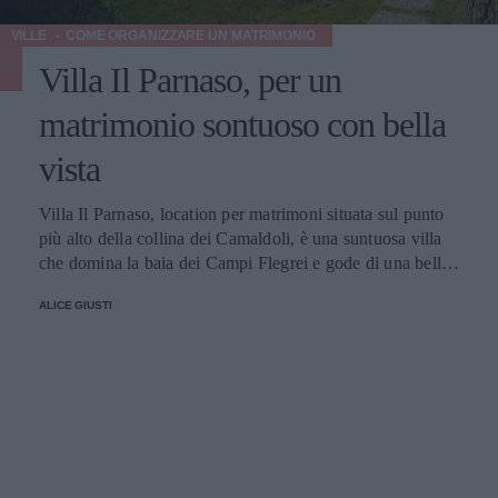
VILLE
COME ORGANIZZARE UN MATRIMONIO
Villa Il Parnaso, per un
matrimonio sontuoso con bella
vista
Villa Il Parnaso, location per matrimoni situata sul punto
più alto della collina dei Camaldoli, è una suntuosa villa
che domina la baia dei Campi Flegrei e gode di una bella
vista che va dall’arcipelago delle pontine all’isola di Capri.
ALICE GIUSTI
Spazio e Coperti Servizi Menu Prezzi Contatti Spazi e
numero di coperti Villa Il Parnaso dispone di sale interne
curate nei minimi dettagli e di un gazebo esterno moderno
con tendaggi per allestire il ricevimento. All’esterno, si
trova il grande parco fiorito con piscina, ideale per ospitare
il buffet, aperitivi di benvenuto, taglio della torta e
confettata. La struttura può ospitare fino a 250 persone.
Servizi offerti Villa Il Parnaso si avvale di uno staff