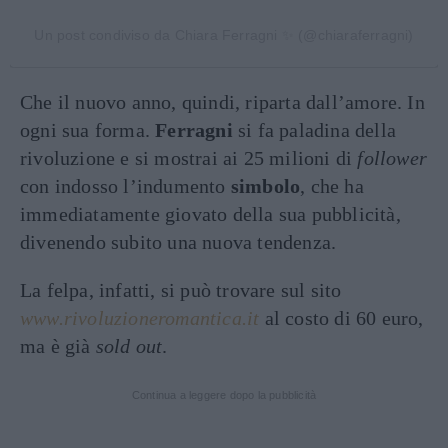
Un post condiviso da Chiara Ferragni ✨ (@chiaraferragni)
Che il nuovo anno, quindi, riparta dall’amore. In
ogni sua forma.
Ferragni
si fa paladina della
rivoluzione e si mostrai ai 25 milioni di
follower
con indosso l’indumento
simbolo
, che ha
immediatamente giovato della sua pubblicità,
divenendo subito una nuova tendenza.
La felpa, infatti, si può trovare sul sito
www.rivoluzioneromantica.it
al costo di 60 euro,
ma è già
sold out
.
Continua a leggere dopo la pubblicità