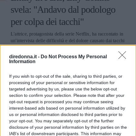
svela: "Andavo dal podologo
per colpa dei tacchi"
L'attrice, protagonista della serie Netflix, ha raccontato in
un'intervista delle difficoltà e del dolore causato dai tacchi
vertiginosi indossati sul set, a causa del ciottolato parigino.
diredonna.it -
Do Not Process My Personal
EMMA PIETRAROSA
Information
If you wish to opt-out of the sale, sharing to third parties, or
processing of your personal or sensitive information for
targeted advertising by us, please use the below opt-out
section to confirm your selection. Please note that after your
opt-out request is processed you may continue seeing
interest-based ads based on personal information utilized by
us or personal information disclosed to third parties prior to
your opt-out. You may separately opt-out of the further
disclosure of your personal information by third parties on the
IAB’s list of downstream participants. This information may