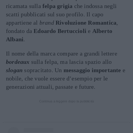
ricamata sulla
felpa grigia
che indossa negli
scatti pubblicati sul suo profilo. Il capo
appartiene al
brand
Rivoluzione Romantica
,
fondato da
Edoardo Bertuccioli
e
Alberto
Albani
.
Il nome della marca compare a grandi lettere
bordeaux
sulla felpa, ma lascia spazio allo
slogan
sopracitato. Un
messaggio importante
e
nobile, che vuole essere d’esempio per le
generazioni attuali, passate e future.
Continua a leggere dopo la pubblicità