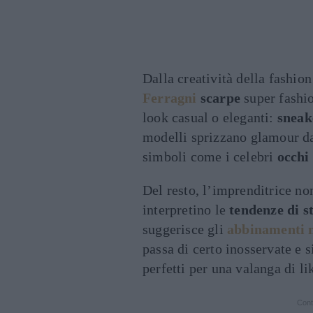
Dalla creatività della fashi
Ferragni
scarpe
super fashio
look casual o eleganti:
sneak
modelli sprizzano glamour da 
simboli come i celebri
occhi
Del resto, l’imprenditrice n
interpretino le
tendenze di s
suggerisce gli
abbinamenti m
passa di certo inosservate e 
perfetti per una valanga di li
Cont