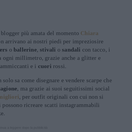
on blogger più amata del momento
Chiara
n arrivano ai nostri piedi per impreziosire
ers
o
ballerine
,
stivali
o
sandali
con tacco, i
ogni millimetro, grazie anche a glitter e
ammiccanti e i
cuori
rossi.
on solo sa come disegnare e vendere scarpe che
tagione
, ma grazie ai suoi seguitissimi social
igliori
, per outfit originali con cui non si
si possono ricreare scatti instagrammabili
ke.
inua a leggere dopo la pubblicità