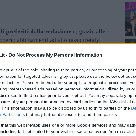
li preferiti dalla redazione
e, grazie alle
coperto abbinamenti ad alto tasso trendy.
ni
it -
Do Not Process My Personal Information
to opt-out of the sale, sharing to third parties, or processing of your per
formation for targeted advertising by us, please use the below opt-out s
r selection. Please note that after your opt-out request is processed y
eing interest-based ads based on personal information utilized by us or
disclosed to third parties prior to your opt-out. You may separately opt-
losure of your personal information by third parties on the IAB’s list of
. This information may also be disclosed by us to third parties on the
IA
Participants
that may further disclose it to other third parties.
 that this website/app uses one or more Google services and may gath
including but not limited to your visit or usage behaviour. You may click 