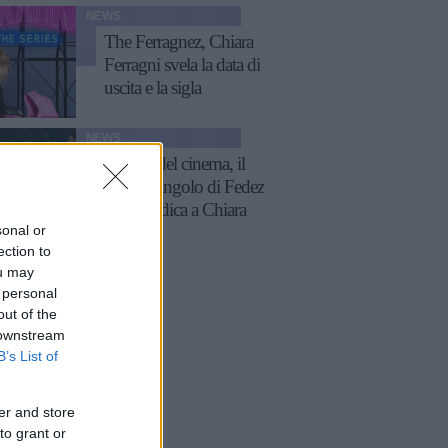
NEWS
The Ferragnez, Chiara
Ferragni svela la data di
uscita e la sigla
NEWS
Meglio del cinema, il
nuovo singolo di Fedez
è una dedica a Chiara
sonal or
Ferragni
ection to
ou may
 personal
out of the
 downstream
B’s List of
er and store
to grant or