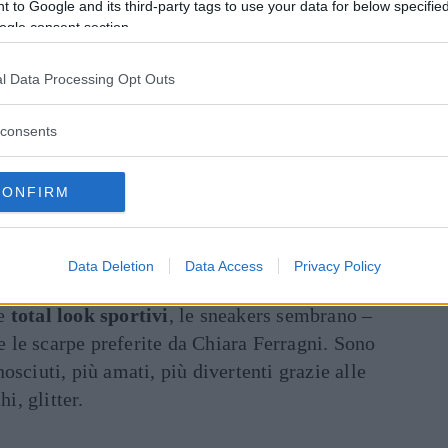
 to Google and its third-party tags to use your data for below specifi
ogle consent section.
l Data Processing Opt Outs
consents
CONFIRM
Data Deletion
Data Access
Privacy Policy
aferragni
e
total look sportivi
, le sneakers sembrano –
re le scarpe preferite da Chiara Ferragni. Sono
osciuti, più amati, più divertenti grazie alle
i, glitter.