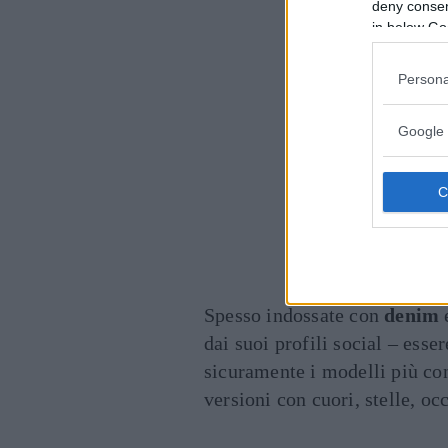
deny consent
in below Go
Persona
Google 
Instagram.com @chiar
Spesso indossate con
denim
dai suoi profili social – esse
sicuramente i modelli più con
versioni con cuori, stelle, occh