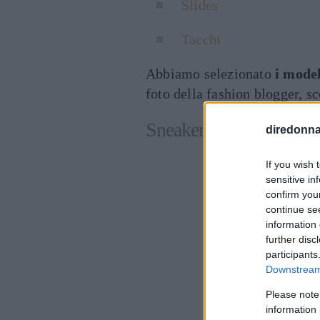
Slides
Tacchi
Abbiamo selezionato
i model
foto della fashion blogger, s
Sneakers Chiara Ferrag
diredonna.
If you wish 
sensitive in
confirm you
continue se
information 
further disc
participants
Downstream 
Please note
information 