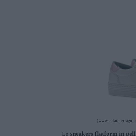
(www.chiaraferragnic
Le
sneakers flatform in pelle