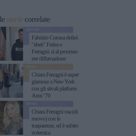
le
storie
correlate
GOSSIP
Fabrizio Corona definì
"ebeti" Fedez e
Ferragni: sì al processo
per diffamazione
MODA
Chiara Ferragni è super
glamour a New York
con gli stivali platform
Anni ‘70
NEWS
Chiara Ferragni osa (di
nuovo) con le
trasparenze, ed è subito
polemica