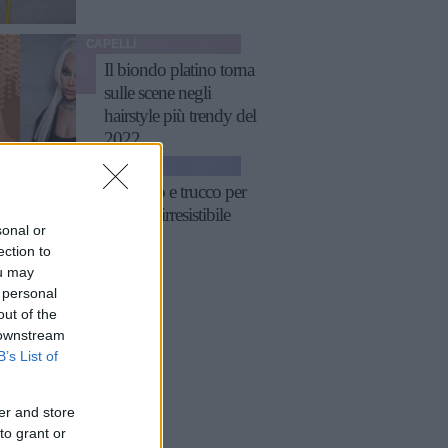
CAPELLI
Il biondo platino torna
sulle scene negli
hairstyle più trendy del
2022
GOSSIP
Profumo e trucco per
apparire irresistibile
sonal or
ection to
ou may
 personal
out of the
 downstream
B’s List of
er and store
to grant or