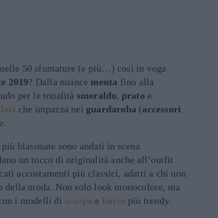
uelle 50 sfumature (e più…) così in voga
e 2019
? Dalla nuance
menta
fino alla
ndo per le tonalità
smeraldo
,
prato
e
lori
che impazza nei
guardaroba
(
accessori
e.
 più blasonate sono andati in scena
lano un tocco di originalità anche all’outfit
ti accostamenti più classici, adatti a chi non
se della moda. Non solo look monocolore, ma
con i modelli di
scarpe
e
borse
più trendy.