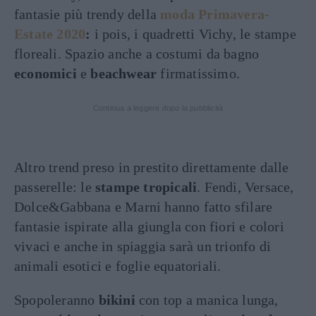
fantasie più trendy della
moda Primavera-
Estate 2020
:
i pois, i quadretti Vichy, le stampe
floreali. Spazio anche a costumi da bagno
economici
e
beachwear
firmatissimo.
Continua a leggere dopo la pubblicità
Altro trend preso in prestito direttamente dalle
passerelle: le
stampe tropicali
. Fendi, Versace,
Dolce&Gabbana e Marni hanno fatto sfilare
fantasie ispirate alla giungla con fiori e colori
vivaci e anche in spiaggia sarà un trionfo di
animali esotici e foglie equatoriali.
Spopoleranno
bikini
con top a manica lunga,