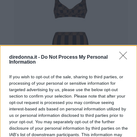
diredonna.it -
Do Not Process My Personal
Information
Fendi (460 euro)
If you wish to opt-out of the sale, sharing to third parties, or
processing of your personal or sensitive information for
Di
Fendi
il costume da bagno con slip a vita
targeted advertising by us, please use the below opt-out
alta e top con struttura a ferretto in lycra
section to confirm your selection. Please note that after your
opt-out request is processed you may continue seeing
marrone. Personalizzato con una stampa a
interest-based ads based on personal information utilized by
righe Pequin e dettagli Vichy con micro FF.
us or personal information disclosed to third parties prior to
your opt-out. You may separately opt-out of the further
disclosure of your personal information by third parties on the
IAB’s list of downstream participants. This information may