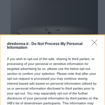
diredonna.it -
Do Not Process My Personal
Information
Foto Ufficio stampa Tom Vack © Ingo Maurer GmbH, Munich
If you wish to opt-out of the sale, sharing to third parties, or
Linea Light Group
. Come ogni anno, Linea
processing of your personal or sensitive information for
Light Group svela in anteprima il concept
targeted advertising by us, please use the below opt-out
dello stand partendo dal claim, il cuore del
section to confirm your selection. Please note that after your
opt-out request is processed you may continue seeing
progetto comunicativo. “Light On Time”
interest-based ads based on personal information utilized by
enfatizza le parole Luce e Tempo, non a
us or personal information disclosed to third parties prior to
caso. Prendendo spunto dai principi fisici
your opt-out. You may separately opt-out of the further
disclosure of your personal information by third parties on the
della Relatività, il brand ha immaginato la
IAB’s list of downstream participants. This information may