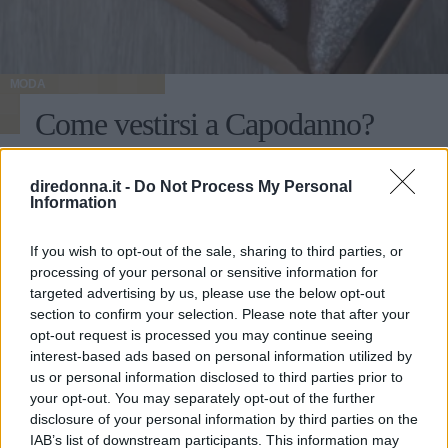
MODA
Come vestirsi a Capodanno?
Ecco 3 idee di outfit
diredonna.it -
Do Not Process My Personal
Information
Ecco alcuni consigli per realizzare un outfit per il nuovo
anno che sia mozzafiato, abbinando accessori e scarpe da
donna per completare il look nel miglior modo possibile.
If you wish to opt-out of the sale, sharing to third parties, or
processing of your personal or sensitive information for
REDAZIONE DIREDONNA
targeted advertising by us, please use the below opt-out
section to confirm your selection. Please note that after your
opt-out request is processed you may continue seeing
interest-based ads based on personal information utilized by
us or personal information disclosed to third parties prior to
your opt-out. You may separately opt-out of the further
disclosure of your personal information by third parties on the
IAB’s list of downstream participants. This information may