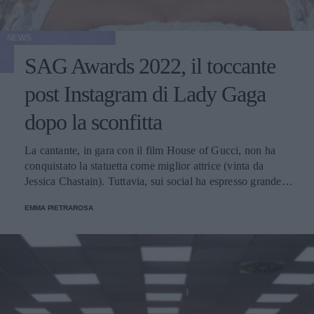
NEWS
SAG Awards 2022, il toccante
post Instagram di Lady Gaga
dopo la sconfitta
La cantante, in gara con il film House of Gucci, non ha
conquistato la statuetta come miglior attrice (vinta da
Jessica Chastain). Tuttavia, sui social ha espresso grande
gratitudine per aver partecipato al concorso e ha speso
EMMA PIETRAROSA
alcune emozionanti parole per la situazione in Ucraina.