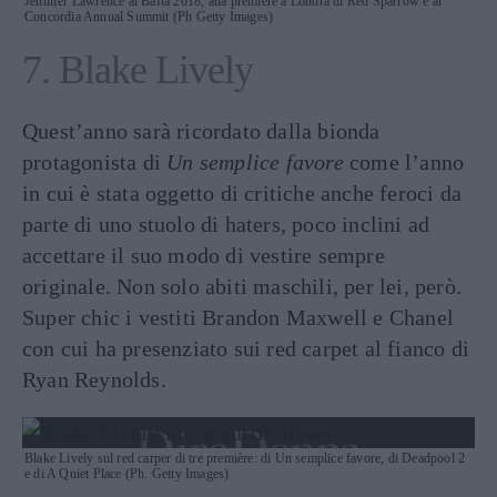
Jennifer Lawrence ai Bafta 2018, alla première a Londra di Red Sparrow e al
Concordia Annual Summit (Ph Getty Images)
7. Blake Lively
Quest’anno sarà ricordato dalla bionda
protagonista di
Un semplice favore
come l’anno
in cui è stata oggetto di critiche anche feroci da
parte di uno stuolo di haters, poco inclini ad
accettare il suo modo di vestire sempre
originale. Non solo abiti maschili, per lei, però.
Super chic i vestiti Brandon Maxwell e Chanel
con cui ha presenziato sui red carpet al fianco di
Ryan Reynolds.
Blake Lively sul red carper di tre première: di Un semplice favore, di Deadpool 2
e di A Quiet Place (Ph. Getty Images)