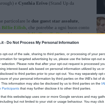
hrough) e
Cynthia Erivo
(Stand Up da
e particolare le
due guest star assolute
,
a
Billie Eilish
, che potrebbe a ogni buon conto
uova canzone di No Time To Die
, ultimo
 Bond, e
Janelle Monáe
, cantante che ha fatto
it -
Do Not Process My Personal Information
oonlight.
to opt-out of the sale, sharing to third parties, or processing of your per
i agli Oscar 2020
:
formation for targeted advertising by us, please use the below opt-out s
r selection. Please note that after your opt-out request is processed y
eing interest-based ads based on personal information utilized by us or
inua a leggere dopo la pubblicità
disclosed to third parties prior to your opt-out. You may separately opt-
losure of your personal information by third parties on the IAB’s list of
. This information may also be disclosed by us to third parties on the
IA
Participants
that may further disclose it to other third parties.
 that this website/app uses one or more Google services and may gath
including but not limited to your visit or usage behaviour. You may click 