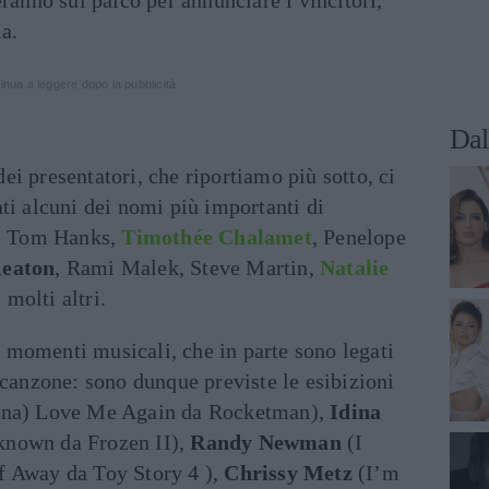
eranno sul palco per annunciare i vincitori,
ia.
inua a leggere dopo la pubblicità
Dal
 dei presentatori, che riportiamo più sotto, ci
ti alcuni dei nomi più importanti di
, Tom Hanks,
Timothée Chalamet
, Penelope
Keaton
, Rami Malek, Steve Martin,
Natalie
 molti altri.
momenti musicali, che in parte sono legati
 canzone: sono dunque previste le esibizioni
na) Love Me Again da Rocketman),
Idina
known da Frozen II),
Randy Newman
(I
f Away da Toy Story 4 ),
Chrissy Metz
(I’m