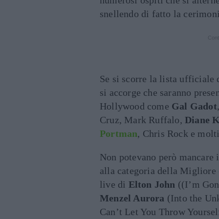
numerosi ospiti che si altern
snellendo di fatto la cerimon
Cont
Se si scorre la lista ufficiale
si accorge che saranno presen
Hollywood come
Gal Gadot
Cruz, Mark Ruffalo,
Diane 
Portman
, Chris Rock e molti
Non potevano però mancare i 
alla categoria della Migliore
live di
Elton John
((I’m Gon
Menzel Aurora
(Into the Un
Can’t Let You Throw Yoursel