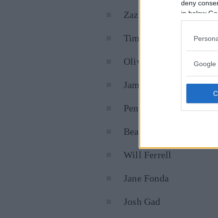
deny consent
in below Go
Zazie Beetz
Timothee Chalamet
Persona
Olivia Colman
Google 
James Corden
Penelope Cruz
Beanie Feldstein
Will Ferrell
Jane Fonda
Josh Gad