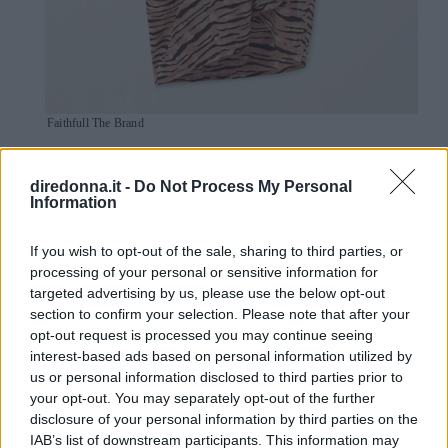
Faithfull The Brand
Realizzato a mano da artigiani locali per una
diredonna.it -
Do Not Process My Personal
finitura unica nel suo genere il pareo
Information
Faithfull The Brand
tagliato da un leggero
voile modellato con strisce di tigre
.
If you wish to opt-out of the sale, sharing to third parties, or
processing of your personal or sensitive information for
Un’esclusiva Net-A-Porter.
Prezzo
targeted advertising by us, please use the below opt-out
consigliato: 112 euro
section to confirm your selection. Please note that after your
opt-out request is processed you may continue seeing
interest-based ads based on personal information utilized by
us or personal information disclosed to third parties prior to
your opt-out. You may separately opt-out of the further
disclosure of your personal information by third parties on the
IAB’s list of downstream participants. This information may